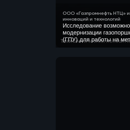
ООО «Газпромнефть НТЦ» и
инноваций и технологий
Исследование возможно
модернизации газопорш
(ГПУ) для работы на ме
Технологический консалти
Разработаны сценарии для 
смеси
ДГУ
Сформирован перечень пот