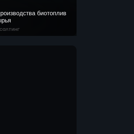
производства биотоплив
ырья
салтинг
ый и патентный обзор
тва биотоплив по
лучаемой продукции