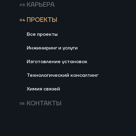
сред промышленного проце
КАРЬЕРА
ПРОЕКТЫ
Все проекты
Инжиниринг и услуги
Изготовление установок
Технологический консалтинг
Химия связей
КОНТАКТЫ
Частная компания, США
Опытно-промышленная 
термолиза. Блок конден
Приглас
Изготовление установок
Разработка блочной установ
Приглас
Св
предварительного фракцио