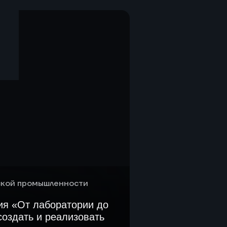
удования, подбор
ования и КИП, разработка
 реакторного и колонного
огический аудит и
заводе-изготовителе,
, ШМР, ПНР
кой промышленности
ия «От лаборатории до
создать и реализовать