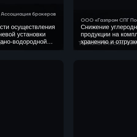
 Ассоциация брокеров
ООО «Газпром СПГ По
сти осуществления
Снижение углеродн
невой установки
продукции на компл
тано-водородной
хранению и отгруз
нг
Технологический кон
модернизации ГПУ и
Составлен перечень в
при производстве, хра
енциальных партнеров