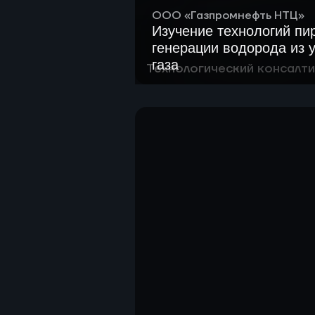
ООО «Газпромнефть НТЦ»
Изучение технологий пи
генерации водорода из 
газа
Технологический консалти
Изучить и проанализироват
реализации технологий пир
водорода из углеводородно