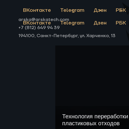
пиролиза пластиковых отхо
ВКонтакте
Telegram
Дзен
РБК
Св
arska@arskatech.com
ВКонтакте
Telegram
Дзен
РБК
+7 (812) 649 94 39
194100, Санкт-Петербург, ул. Харченко, 13
Технология переработк
пластиковых отходов