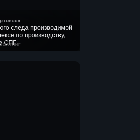
ртовая»
ого следа производимой
ексе по производству,
ке СПГ
салтинг
ыбросов парниковых газов
нении и отгрузке СПГ