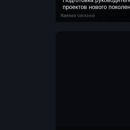
Подготовка руководител
проектов нового поколе
Химия связей
Создать цифровую платформ
молодёжи и кооперации в х
Опробовать новые форматы
взаимодействия: инженерны
панели, ролевые сценарии.
Оценить потенциал «Химии 
инструмента для развития 
ускорения коммуникаций в 