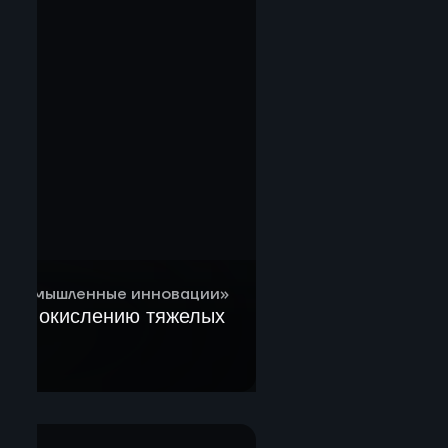
 Промышленные инновации»
а по окислению тяжелых
овок
их решений,
нструкторской
ление и закупка