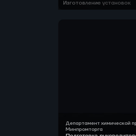
Изготовление установок
Разработка технологии по 
смешанных пластиковых отх
Строительство и ввод в эк
переработки смешанных пла
Департамент химической 
Минпромторга