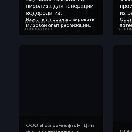
пиролиза для генерации
про
водорода из
из р
Изучить и проанализировать
Сост
углеводородного газа
Технологический
Техн
мировой опыт реализации
пате
консалтинг
конса
технологий пиролиза для
прои
генерации водорода из
неск
углеводородного газа
полу
ООО «Газпромнефть НТЦ» и
Ассоциация брокеров
ООО 