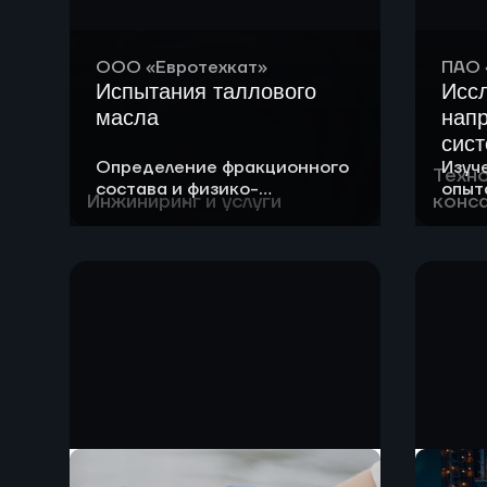
ООО «Евротехкат»
ПАО 
Испытания таллового
Исс
масла
нап
сис
Определение фракционного
Изуч
выс
Техн
состава и физико-
опыт
ула
Инжиниринг и услуги
конса
химических свойств
техн
угл
таллового масла
извл
Зем
угле
Земл