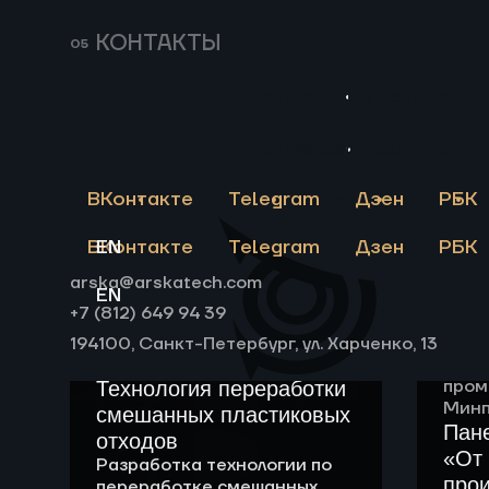
продуктов пиролиза
нест
пластиковых отходов
обор
КОНТАКТЫ
дина
обор
Пригласить в тендер
разр
устр
коло
Пригласить в тендер
Связаться
техн
авто
ВКонтакте
Telegram
Дзен
РБК
Связаться
заво
орга
ВКонтакте
EN
Telegram
Дзен
РБК
ПНР
arska@arskatech.com
EN
+7 (812) 649 94 39
194100, Санкт-Петербург, ул. Харченко, 13
Депа
пром
Технология переработки
Минп
смешанных пластиковых
Пан
отходов
«От
Разработка технологии по
прои
переработке смешанных