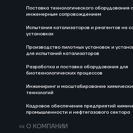
Поставка технологического оборудования 
Ра
инженерным сопровождением
би
Испытания катализаторов и реагентов на с
И
установках
хи
Производство пилотных установок и устано
Ка
для испытаний катализаторов
хи
не
Разработка и поставка оборудования для
ООО 
биотехнологических процессов
Пром
Изготовление пилотных
Пило
Инжиниринг и масштабирование химически
установок для
оки
технологий
тестирования
неф
Разработка и поставка двух
Разр
каталитических систем и
Кадровое обеспечение предприятий химич
мобильных пилотных
реше
реагентов в условиях
Изготовление установок
Изго
промышленности и нефтегазового сектора
установок для испытания
конс
реального производства
катализаторов
доку
гидрирования
Комп
О КОМПАНИИ
непосредственно на
и за