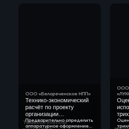
прои
ООО 
ООО «Белореченское НПП»
«ЛУК
Технико-экономический
Оце
расчёт по проекту
испо
организации
трих
Предварительно определить
Оцен
производства железа (II)
хлор
Технологический
аппаратурное оформление
трих
сульфата гептагидрата
уст