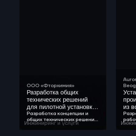
Auro
ООО «Фторхимия»
Beog
Разработка общих
Уста
технических решений
про
для пилотной установки
из в
Разработка концепции и
Разр
получения хладона
общих технических решений
рабо
Инжиниринг и услуги
Инжин
для создания пилотной
уста
установки.
из в