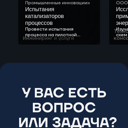
Промышленные инновации»
ООО 
Испытания
Исс
катализаторов
при
процессов
энер
Провести испытания
Изуч
неф
Техн
процесса на пилотной
схем
«Га
Инжиниринг и услуги
конса
установке с использованием
прим
сырья и катализатора
топл
Заказчика.
водо
Оценить влияние режимных
двиг
параметров процессов на
мест
качество конечного
продукта.
У ВАС ЕСТЬ
ВОПРОС
ИЛИ ЗАДАЧА?