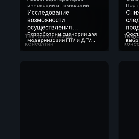
инноваций и технологий
Порт
Исследование
Сни
возможности
сле
осуществления
прод
Разработаны сценарии для
Сост
модернизации
по п
Технологический
Техн
модернизации ГПУ и ДГУ
выбр
газопоршневой
хран
консалтинг
конса
Сформирован перечень
при 
установки (ГПУ) для
потенциальных партнеров
и от
работы на метано-
водородной смеси