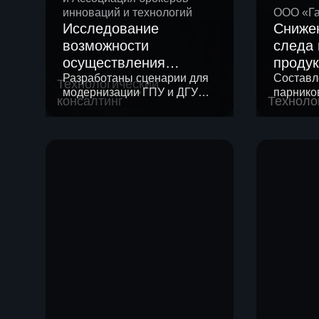
инноваций и технологий
ООО «Га
Исследование
Снижен
возможности
следа
осуществления
продук
модернизации
Разработаны сценарии для
по про
Составл
Технологический
модернизации ГПУ и ДГУ
парнико
газопоршневой
хранен
консалтинг
Техноло
Сформирован перечень
произво
установки (ГПУ) для
потенциальных партнеров
отгрузк
работы на метано-
водородной смеси