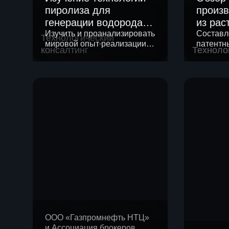
пиролиза для
произв
генерации водорода
из рас
из углеводородного
Изучить и проанализировать
Составл
Технологический
мировой опыт реализации
патентн
газа
консалтинг
Техноло
технологий пиролиза для
произво
генерации водорода из
несколь
углеводородного газа
продукц
ООО «Газпромнефть НТЦ»
и Ассоциация брокеров