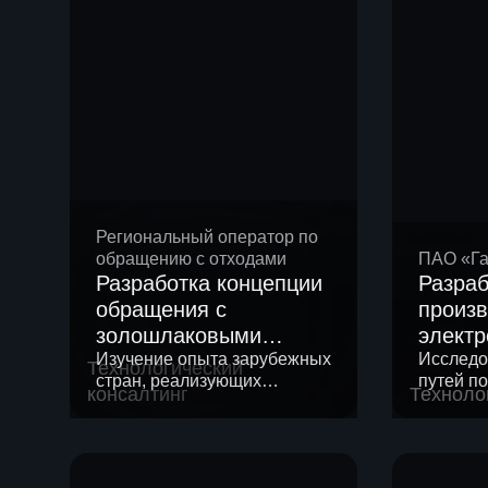
сырьевых продуктов
ГК «ЛУКОЙЛ»
Региональный оператор по
обращению с отходами
ПАО «Га
Разработка концепции
Разраб
обращения с
произв
золошлаковыми
электр
отходами (ЗШО)
Изучение опыта зарубежных
полим
Исследо
Технологический
стран, реализующих
путей п
консалтинг
Техноло
технологии обращения с
электро
ЗШО, образующимися при
энергетической утилизации
ТКО.