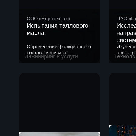
ООО «Евротехкат»
ПАО «Г
Испытания таллового
Иссле
масла
напра
систе
Определение фракционного
высок
Изучени
состава и физико-
опыта р
улавл
Инжиниринг и услуги
Техноло
химических свойств
и проек
углеро
таллового масла
диоксид
Земли
атмосф