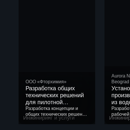
Aurora N
ООО «Фторхимия»
Beograd
Разработка общих
Устано
технических решений
произ
для пилотной
из вод
установки получения
Разработка концепции и
Разрабо
общих технических решений
рабочей
хладона
Инжиниринг и услуги
Инжинир
для создания пилотной
установ
установки.
водород