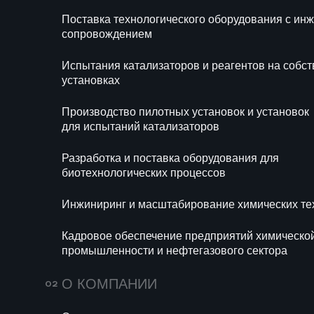
Поставка технологического оборудования с и
Ра
сопровождением
би
Испытания катализаторов и реагентов на собс
Ин
установках
те
Производство пилотных установок и установок
Ка
для испытаний катализаторов
хи
се
Разработка и поставка оборудования для
ООО «Га
Промыш
биотехнологических процессов
Изготовление
Пилотн
пилотных установок
окисл
Инжиниринг и масштабирование химических те
для тестирования
нефтян
Кадровое обеспечение предприятий химическо
каталитических систем
Разработка и поставка двух
Разрабо
промышленности и нефтегазового сектора
мобильных пилотных
решений
и реагентов в
Изготовление установок
Изготов
установок для испытания
констру
условиях реального
катализаторов
Комплек
О КОМПАНИИ
производства
гидрирования
закупка
непосредственно на
Сборка 