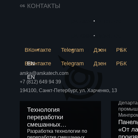
продуктов пиролиза
оборудо
КОНТАКТЫ
пластиковых отходов
динамич
КИП, ра
Пригласить в тендер
устройст
колонно
технолог
Пригласить в тендер
Связаться
авторски
изготови
ВКонтакте
Telegram
Дзен
РБК
Связаться
доставк
ВКонтакте
EN
Telegram
Дзен
РБК
arska@arskatech.com
EN
+7 (812) 649 94 39
194100, Санкт-Петербург, ул. Харченко, 13
Департа
Технология
промыш
Минпром
переработки
Панель
смешанных
«От ла
пластиковых отходов
Разработка технологии по
произв
переработке смешанных