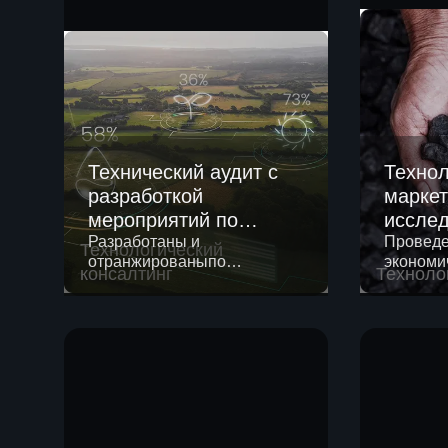
Технический аудит с
Технол
разработкой
маркет
мероприятий по
исслед
снижению выбросов
Разработаны и
перера
Проведе
Технологический
отранжированыпо
экономи
парниковых газов для
метано
консалтинг
Техноло
привлекательности
несколь
крупного
Methan
внедрения технические
глубокой
производителя
мероприятия,
метанол
удобрений
направленные на снижение
отранж
выбросов прямых
привлек
парниковых газов.
перечен
лицензи