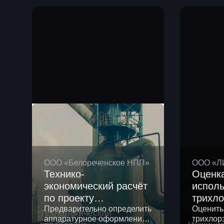
произво
ООО «Белореченское НПП»
ООО «Л
Технико-
Оценк
экономический расчёт
исполь
по проекту
трихло
организации
Предварительно определить
хлорир
Оценить
Технологический
аппаратурное оформление
трихлор
производства железа
устано