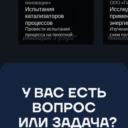
инновации»
ООО «Г
Испытания
Иссле
катализаторов
приме
процессов
энерги
Провести испытания
нефте
Изучени
процесса на пилотной
схем по
«Газп
Инжиниринг и услуги
Техноло
установке с использованием
примене
сырья и катализатора
топлива
Заказчика.
смеси в 
Оценить влияние режимных
месторо
параметров процессов на
качество конечного
продукта.
У ВАС ЕСТЬ
ВОПРОС
ИЛИ ЗАДАЧА?