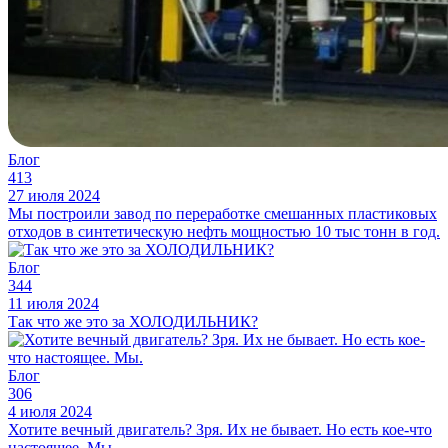
Блог
413
27 июля 2024
Мы построили завод по переработке смешанных пластиковых
отходов в синтетическую нефть мощностью 10 тыс тонн в год.
Блог
344
11 июля 2024
Так что же это за ХОЛОДИЛЬНИК?
Блог
306
4 июля 2024
Хотите вечный двигатель? Зря. Их не бывает. Но есть кое-что
настоящее. Мы.