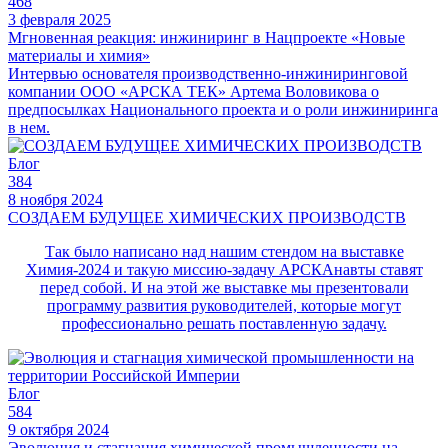
468
3 февраля 2025
Мгновенная реакция: инжиниринг в Нацпроекте «Новые
материалы и химия»
Интервью основателя производственно-инжиниринговой
компании ООО «АРСКА ТЕК» Артема Воловикова о
предпосылках Национального проекта и о роли инжиниринга
в нем.
Блог
384
8 ноября 2024
СОЗДАЕМ БУДУЩЕЕ ХИМИЧЕСКИХ ПРОИЗВОДСТВ
Так было написано над нашим стендом на выставке
Химия-2024 и такую миссию-задачу АРСКАнавты ставят
перед собой. И на этой же выставке мы презентовали
программу развития руководителей, которые могут
профессионально решать поставленную задачу.
Блог
584
9 октября 2024
Эволюция и стагнация химической промышленности на