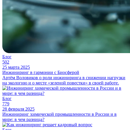
Блог
502
25 марта 2025
Инжиниринг в гармонии с Биосферой
Артём Воловиков о роли инжиниринга в снижении нагрузки
на экологию и о месте «зеленой повестки» в своей работе.
Блог
779
28 февраля 2025
Инжиниринг химической промышленности в России и в
мире: в чем разница?
Блог