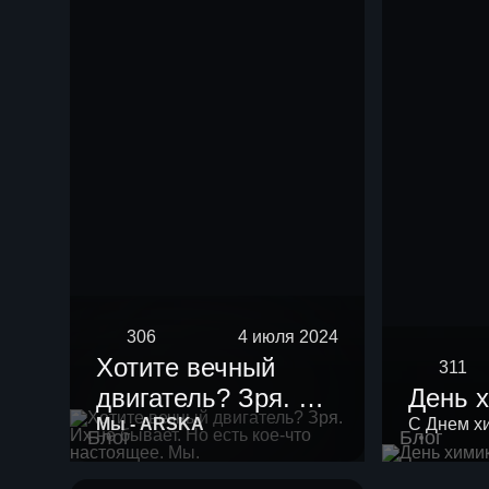
нефть мощностью
10 тыс тонн в год.
306
4 июля 2024
Хотите вечный
311
двигатель? Зря. Их
День 
не бывает. Но есть
Мы - ARSKA
С Днем х
Блог
Блог
кое-что настоящее.