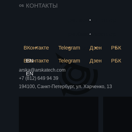
141
25 июня 2026
КОНТАКТЫ
Импортозамещение
231
в химии решается
Пригласить в тендер
Новое
на пилотной
Почему лабораторная
метан
рецептура не становится
Пригласить в тендер
Связаться
установке
Блог
Блог
аммиа
производством и как
пилотная установка снимает
ВКонтакте
Telegram
Дзен
РБК
химпр
Связаться
риски до крупных вложений.
ВКонтакте
EN
Telegram
Дзен
РБК
arska@arskatech.com
EN
+7 (812) 649 94 39
194100, Санкт-Петербург, ул. Харченко, 13