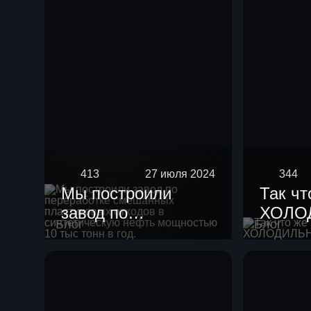
413
27 июля 2024
344
Мы построили
Так чт
завод по
ХОЛО
Блог
Блог
переработке
смешанных
пластиковых
отходов в
синтетическую