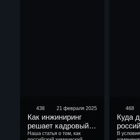
чем р
438
21 февраля 2025
468
Как инжиниринг
Куда 
решает кадровый
росси
вопрос
химич
Наша статья о том, как
В услови
российский химический
изменени