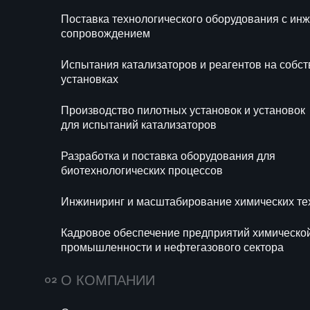
Блог
Новости
Поставка технологического оборудования с и
Ра
сопровождением
би
Испытания катализаторов и реагентов на собс
Ин
установках
те
Производство пилотных установок и установок
Ка
для испытаний катализаторов
хи
се
Разработка и поставка оборудования для
биотехнологических процессов
Инжиниринг и масштабирование химических те
Кадровое обеспечение предприятий химическо
промышленности и нефтегазового сектора
693
14 июля 2026
160
О КОМПАНИИ
Мини-НПЗ в 2026
Пропи
году: новые
(E282)