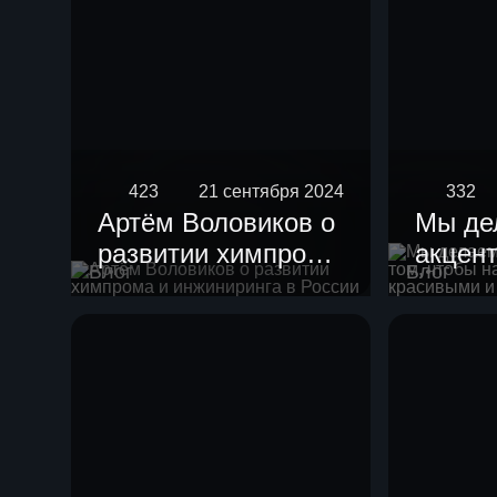
423
21 сентября 2024
332
Артём Воловиков о
Мы де
развитии химпрома
акцент
Блог
Блог
и инжиниринга в
чтобы
России
устан
краси
гармо