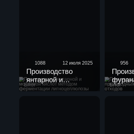
1088
12 июля 2025
956
Производство
Произ
янтарной и
фурана
Блог
Блог
молочной кислот
произ
методом
целлю
ферментации
отход
лигноцеллюлозы