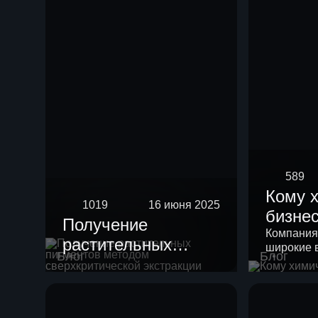
589
Кому 
1019
16 июня 2025
бизне
Получение
Компания
растительных
широкие 
Блог
Блог
пигментов методом
своих кли
сверхкритической
экстракции