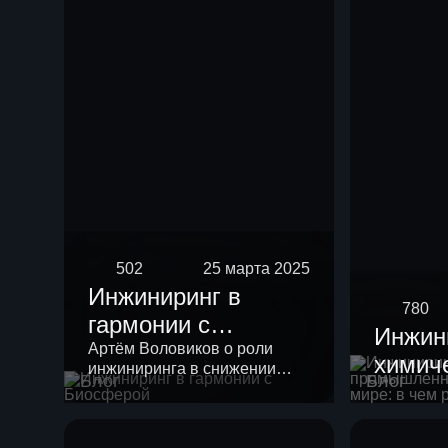
риформинга
бензиновых
фракций
502
25 марта 2025
Инжиниринг в
780
гармонии с
Инжин
Биосферой
Артём Воловиков о роли
химич
инжиниринга в снижении
Блог
Блог
промы
нагрузки на экологию и о
месте «зеленой повестки» в
России
своей работе.