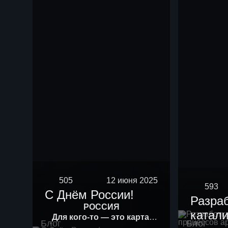
505
12 июня 2025
593
С Днём России!
Разра
РОССИЯ
катали
Для кого-то — это карта.
Блог
Блог
Для кого-то — история.