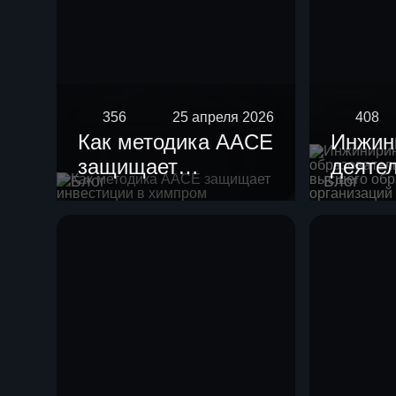
356
25 апреля 2026
408
Как методика AACE
Инжин
защищает
деяте
Блог
Блог
инвестиции в
образ
химпром
орган
высше
образ
научн
орган