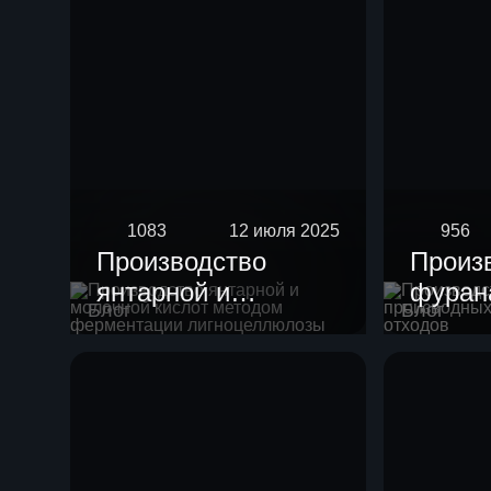
1083
12 июля 2025
956
Производство
Произ
янтарной и
фурана
Блог
Блог
молочной кислот
произ
методом
целлю
ферментации
отход
лигноцеллюлозы