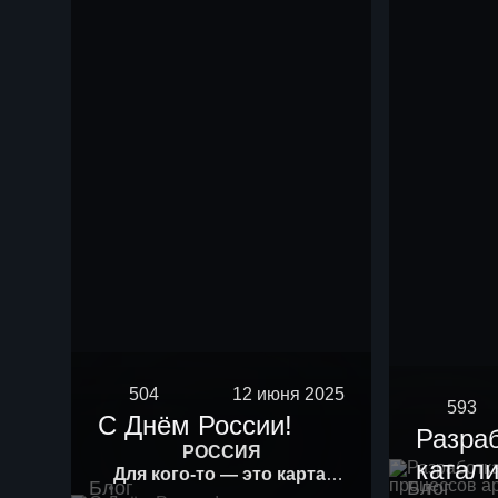
504
12 июня 2025
593
С Днём России!
Разра
РОССИЯ
катали
Для кого-то — это карта.
Блог
Блог
Для кого-то — история.