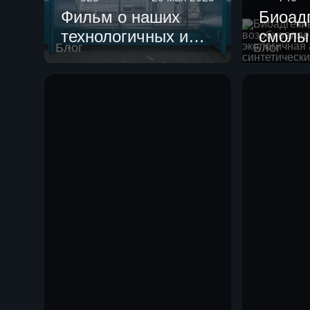
Фильм о наших
Биоад
технологичных и
смолы
Блог
Блог
уникальных
возоб
пилотных
сырья:
установках для
альте
испытания
синте
катализаторов,
клеям
созданных для
Партнера!