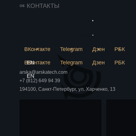
140
25 июня 2026
КОНТАКТЫ
Импортозамещение
230
в химии решается
Пригласить в тендер
Новое
на пилотной
Почему лабораторная
метан
рецептура не становится
Пригласить в тендер
Связаться
установке
Блог
Блог
аммиа
производством и как
пилотная установка снимает
ВКонтакте
Telegram
Дзен
РБК
химпр
Связаться
риски до крупных вложений.
ВКонтакте
EN
Telegram
Дзен
РБК
arska@arskatech.com
EN
+7 (812) 649 94 39
194100, Санкт-Петербург, ул. Харченко, 13