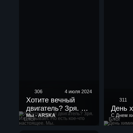
нефть мощностью
10 тыс тонн в год.
306
4 июля 2024
Хотите вечный
311
двигатель? Зря. Их
День 
не бывает. Но есть
Мы - ARSKA
С Днем х
Блог
Блог
кое-что настоящее.