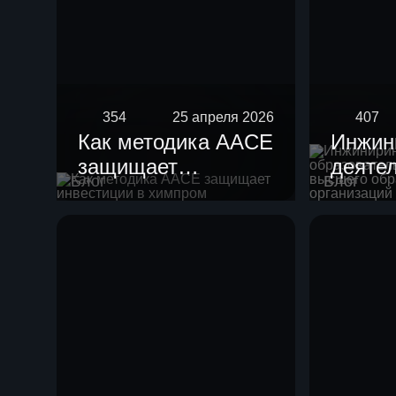
354
25 апреля 2026
407
Как методика AACE
Инжин
защищает
деяте
Блог
Блог
инвестиции в
образ
химпром
орган
высше
образ
научн
орган