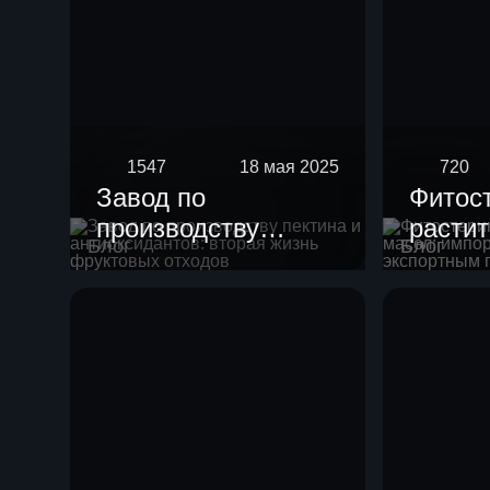
1547
18 мая 2025
720
Завод по
Фитос
производству
расти
Блог
Блог
пектина и
масел
антиоксидантов:
импор
вторая жизнь
с экс
фруктовых отходов
потен