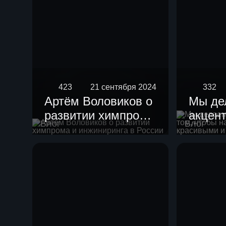
423
21 сентября 2024
332
Артём Воловиков о
Мы де
развитии химпрома
акцент
Блог
Блог
и инжиниринга в
чтобы
России
устан
краси
гармо