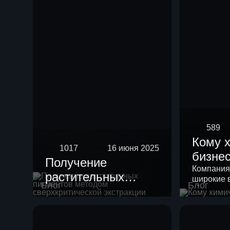
589
Кому 
1017
16 июня 2025
бизне
Получение
Компания
растительных
широкие 
Блог
Блог
пигментов методом
своих кли
сверхкритической
экстракции