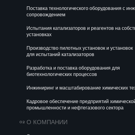
Блог
Новости
Поставка технологического оборудования с и
Ра
сопровождением
би
Испытания катализаторов и реагентов на собс
Ин
установках
те
Производство пилотных установок и установок
Ка
для испытаний катализаторов
хи
се
Разработка и поставка оборудования для
биотехнологических процессов
Инжиниринг и масштабирование химических те
Кадровое обеспечение предприятий химическо
промышленности и нефтегазового сектора
671
14 июля 2026
156
О КОМПАНИИ
Мини-НПЗ в 2026
Пропи
году: новые
(E282)