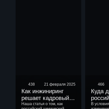
чем р
438
21 февраля 2025
466
Как инжиниринг
Куда 
решает кадровый
росси
вопрос
химич
Наша статья о том, как
В услови
российский химический
изменени