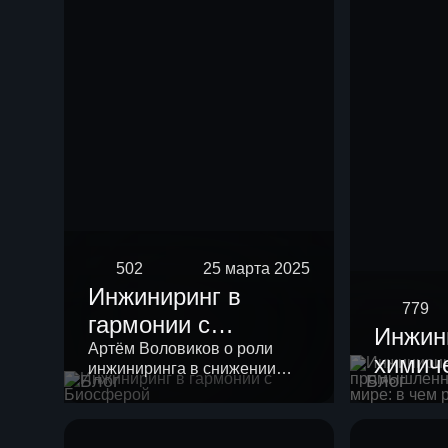
риформинга
бензиновых
фракций
502
25 марта 2025
Инжиниринг в
779
гармонии с
Инжин
Биосферой
Артём Воловиков о роли
химич
инжиниринга в снижении
Блог
Блог
промы
нагрузки на экологию и о
месте «зеленой повестки» в
России
своей работе.