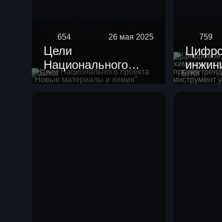
654
26 мая 2025
759
Цели
Цифро
Национального
инжин
Блог
Блог
проекта "Новые
химич
материалы и
техно
химия"
просто
потен
инстр
ускоре
разви