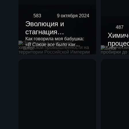
583
9 октября 2024
Эволюция и
487
стагнация
Химич
химической
Как говорила моя бабушка:
процес
«
В Союзе все было как
промышленности
Блог
Блог
проби
положено!
». Любой
на территории
химической технологии
завод
нужно в своем развитии
Российской
пройти 4 стадии созревания.
Империи