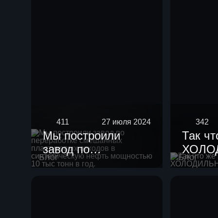
411
27 июля 2024
342
Мы построили
Так чт
завод по
ХОЛО
Блог
Блог
переработке
смешанных
пластиковых
отходов в
синтетическую