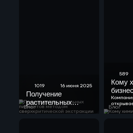
589
Кому 
1019
16 июня 2025
бизне
Получение
Компани
растительных
открыва
Блог
Блог
пигментов методом
возможно
клиентов
сверхкритической
экстракции