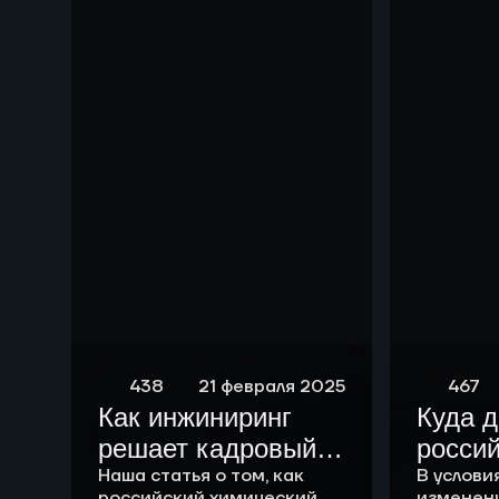
чем р
438
21 февраля 2025
467
Как инжиниринг
Куда 
решает кадровый
росси
вопрос
Наша статья о том, как
химич
В услови
российский химический
изменен