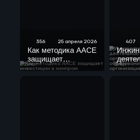
356
25 апреля 2026
407
Как методика AACE
Инжин
защищает
деяте
Блог
Блог
инвестиции в
образ
химпром
орган
высше
образ
научн
орган