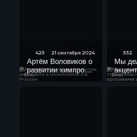
423
21 сентября 2024
332
Артём Воловиков о
Мы де
развитии химпрома
акцент
Блог
Блог
и инжиниринга в
чтобы
России
устан
краси
гармо