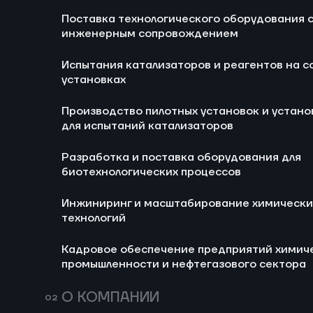
Блог
Новости
Поставка технологического оборудования 
Ра
инженерным сопровождением
би
Испытания катализаторов и реагентов на с
И
установках
хи
Производство пилотных установок и устано
Ка
для испытаний катализаторов
хи
не
Разработка и поставка оборудования для
биотехнологических процессов
Инжиниринг и масштабирование химически
технологий
Кадровое обеспечение предприятий химич
промышленности и нефтегазового сектора
685
14 июля 2026
160
Мини-НПЗ в 2026
Пропи
О КОМПАНИИ
году: новые
(E282)