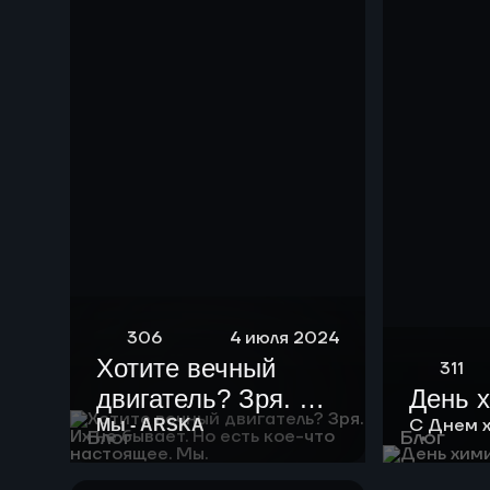
нефть мощностью
10 тыс тонн в год.
306
4 июля 2024
Хотите вечный
311
двигатель? Зря. Их
День 
не бывает. Но есть
С Днем 
Мы - ARSKA
Блог
Блог
кое-что настоящее.