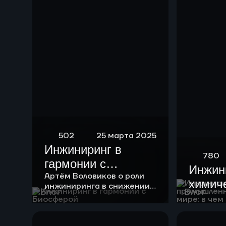
риформинга
бензиновых
фракций
502
25 марта 2025
Инжиниринг в
780
гармонии с
Инжин
Биосферой
Артём Воловиков о роли
химич
инжиниринга в снижении
Блог
Блог
нагрузки на экологию и о
промы
месте «зеленой повестки»
России
в своей работе.