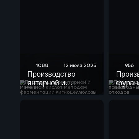
1088
12 июля 2025
956
Производство
Произ
янтарной и
фурана
Блог
Блог
молочной кислот
произ
методом
целлю
ферментации
отход
лигноцеллюлозы