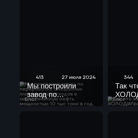
413
27 июля 2024
344
Мы построили
Так чт
завод по
ХОЛО
Блог
Блог
переработке
смешанных
пластиковых
отходов в
синтетическую