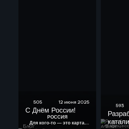
505
12 июня 2025
593
С Днём России!
Разра
РОССИЯ
катали
Для кого-то — это карта.
Блог
Блог
Для кого-то — история.