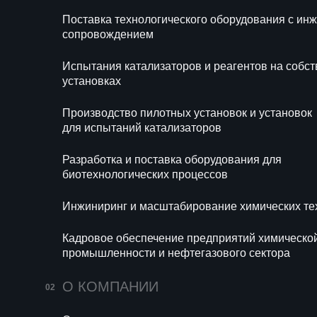
Блог
Новости
Поставка технологического оборудования с и
Разр
сопровождением
биот
Испытания катализаторов и реагентов на собс
Инжи
установках
техн
Производство пилотных установок и установок
Кадр
для испытаний катализаторов
хими
сект
Разработка и поставка оборудования для
биотехнологических процессов
Инжиниринг и масштабирование химических те
Кадровое обеспечение предприятий химическо
промышленности и нефтегазового сектора
679
14 июля 2026
160
О КОМПАНИИ
Мини-НПЗ в 2026
Пропи
году: новые
(E282)