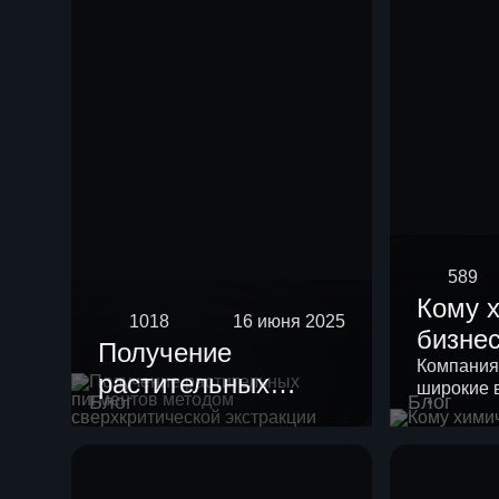
589
Кому 
1018
16 июня 2025
бизне
Получение
Компания
растительных
широкие 
Блог
Блог
пигментов методом
своих кли
сверхкритической
экстракции