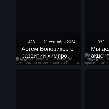
423
21 сентября 2024
332
Артём Воловиков о
Мы де
развитии химпрома
акцент
Блог
Блог
и инжиниринга в
чтобы
России
устан
краси
гармо