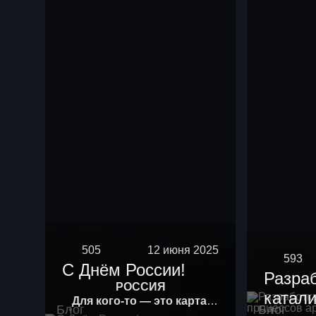
505
12 июня 2025
593
С Днём России!
Разра
РОССИЯ
катали
Для кого-то — это карта.
Блог
Блог
Для кого-то — история.