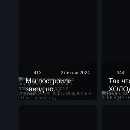
413
27 июля 2024
344
Мы построили
Так чт
завод по
ХОЛО
Блог
Блог
переработке
смешанных
пластиковых
отходов в
синтетическую