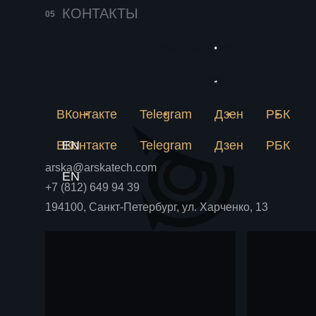
141
25 июня 2026
КОНТАКТЫ
Импортозамещение
231
в химии решается
Пригласить в тендер
Новое
на пилотной
Почему лабораторная
метан
рецептура не становится
Пригласить в тендер
Связаться
установке
Блог
Блог
аммиа
производством и как
пилотная установка снимает
ВКонтакте
Telegram
Дзен
РБК
химпр
Связаться
риски до крупных вложений.
ВКонтакте
EN
Telegram
Дзен
РБК
arska@arskatech.com
EN
+7 (812) 649 94 39
194100, Санкт-Петербург, ул. Харченко, 13