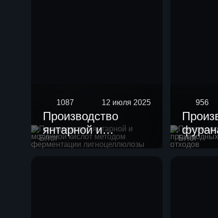
1087
12 июля 2025
956
Производство
Произ
янтарной и
фурана
Блог
Блог
молочной кислот
произ
методом
целлю
ферментации
отход
лигноцеллюлозы