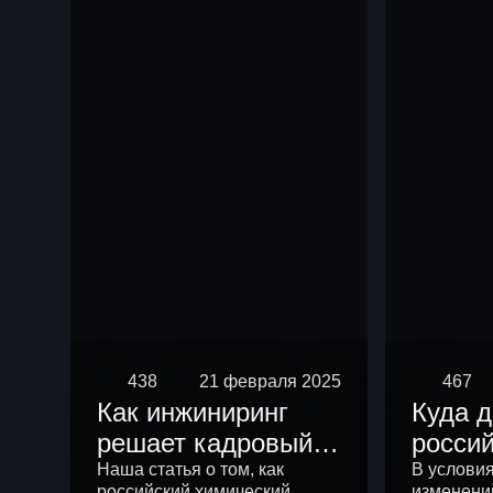
чем р
438
21 февраля 2025
467
Как инжиниринг
Куда 
решает кадровый
росси
вопрос
химич
Наша статья о том, как
В услови
российский химический
изменени