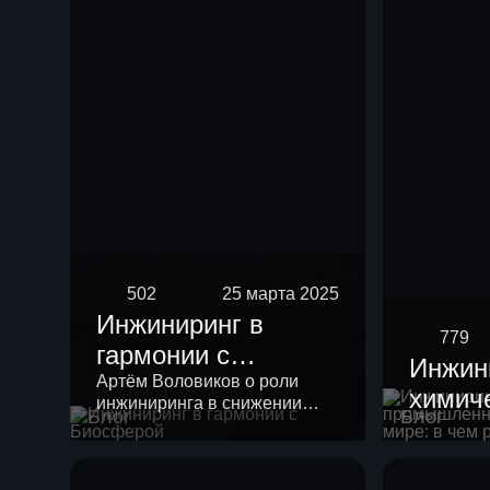
риформинга
бензиновых
фракций
502
25 марта 2025
Инжиниринг в
779
гармонии с
Инжин
Биосферой
Артём Воловиков о роли
химич
инжиниринга в снижении
Блог
Блог
промы
нагрузки на экологию и о
месте «зеленой повестки» в
России
своей работе.