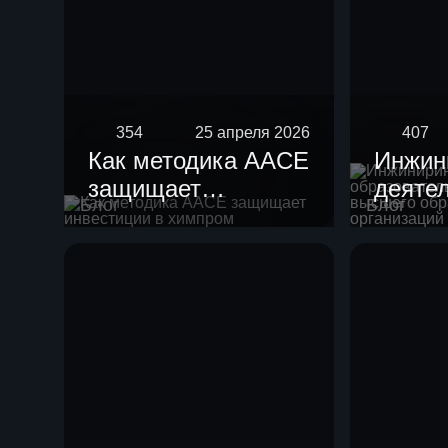
354
25 апреля 2026
407
Как методика AACE
Инжин
защищает
деяте
Блог
Блог
инвестиции в
образ
химпром
орган
высше
образ
научн
орган