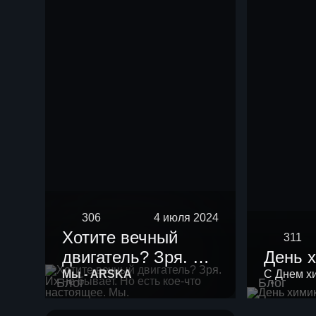
нефть мощностью
10 тыс тонн в год.
306
4 июля 2024
Хотите вечный
311
двигатель? Зря. Их
День 
не бывает. Но есть
Мы - ARSKA
С Днем х
Блог
Блог
кое-что настоящее.