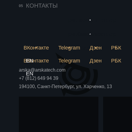
138
25 июня 2026
КОНТАКТЫ
Импортозамещение
229
в химии решается
Пригласить в тендер
Новое
на пилотной
Почему лабораторная
метан
рецептура не становится
Пригласить в тендер
Связаться
установке
Блог
Блог
аммиа
производством и как
пилотная установка снимает
ВКонтакте
Telegram
Дзен
РБК
химпр
Связаться
риски до крупных вложений.
ВКонтакте
EN
Telegram
Дзен
РБК
arska@arskatech.com
EN
+7 (812) 649 94 39
194100, Санкт-Петербург, ул. Харченко, 13