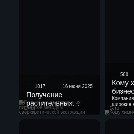
588
Кому 
1017
16 июня 2025
бизне
Получение
Компания
растительных
широкие 
Блог
Блог
пигментов методом
своих кли
сверхкритической
экстракции