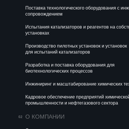
Блог
Новости
Поставка технологического оборудования с и
Разр
сопровождением
биот
Испытания катализаторов и реагентов на собс
Инжи
установках
техн
Производство пилотных установок и установок
Кадр
для испытаний катализаторов
хими
сект
Разработка и поставка оборудования для
биотехнологических процессов
Инжиниринг и масштабирование химических те
Кадровое обеспечение предприятий химическо
промышленности и нефтегазового сектора
670
14 июля 2026
155
О КОМПАНИИ
Мини-НПЗ в 2026
Пропи
году: новые
(E282)