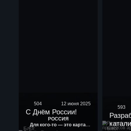
504
12 июня 2025
593
С Днём России!
Разра
РОССИЯ
катали
Для кого-то — это карта.
Блог
Блог
Для кого-то — история.