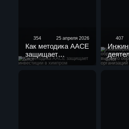
354
25 апреля 2026
407
Как методика AACE
Инжин
защищает
деяте
Блог
Блог
инвестиции в
образ
химпром
орган
высше
образ
научн
орган