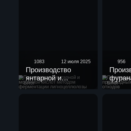
1083
12 июля 2025
956
Производство
Произ
янтарной и
фурана
Блог
Блог
молочной кислот
произ
методом
целлю
ферментации
отход
лигноцеллюлозы