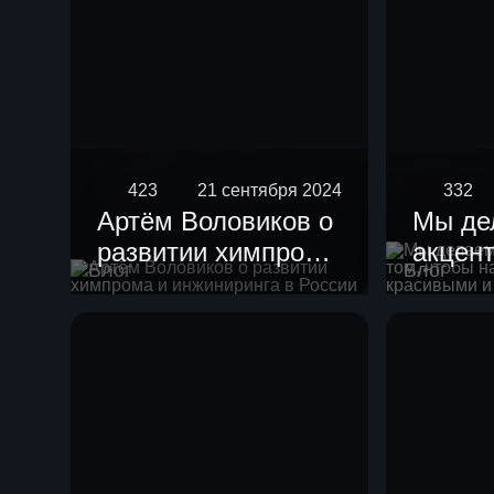
423
21 сентября 2024
332
Артём Воловиков о
Мы де
развитии химпрома
акцент
Блог
Блог
и инжиниринга в
чтобы
России
устан
краси
гармо