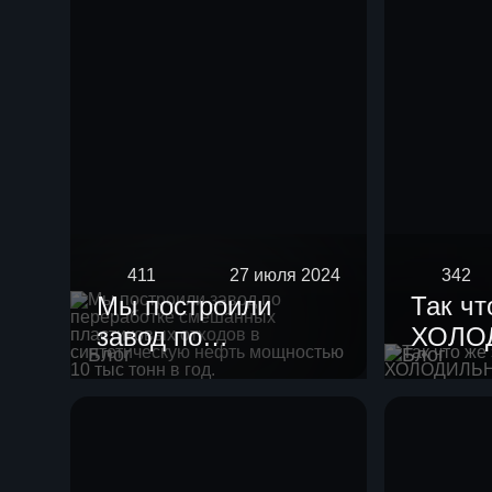
411
27 июля 2024
342
Мы построили
Так чт
завод по
ХОЛО
Блог
Блог
переработке
смешанных
пластиковых
отходов в
синтетическую