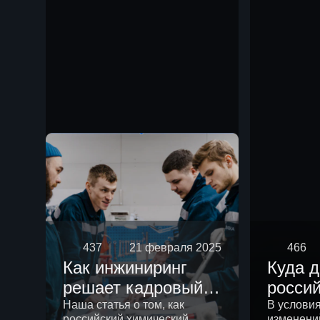
чем р
437
21 февраля 2025
466
Как инжиниринг
Куда 
решает кадровый
росси
вопрос
химич
Наша статья о том, как
В услови
российский химический
изменени