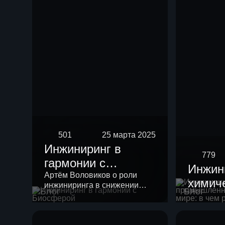
риформинга
бензиновых
фракций
501
25 марта 2025
Инжиниринг в
779
гармонии с
Инжин
Биосферой
Артём Воловиков о роли
химич
инжиниринга в снижении
Блог
Блог
промы
нагрузки на экологию и о
месте «зеленой повестки» в
России
своей работе.