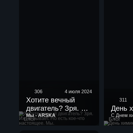
нефть мощностью
10 тыс тонн в год.
306
4 июля 2024
Хотите вечный
311
двигатель? Зря. Их
День 
не бывает. Но есть
Мы - ARSKA
С Днем х
Блог
Блог
кое-что настоящее.