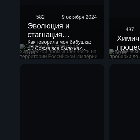
582
9 октября 2024
Эволюция и
487
стагнация
Химич
химической
Как говорила моя бабушка:
процес
«
В Союзе все было как
промышленности
Блог
Блог
проби
положено!
». Любой
на территории
химической технологии
завод
нужно в своем развитии
Российской
пройти 4 стадии созревания.
Империи