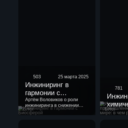
риформинга
бензиновых
фракций
503
25 марта 2025
Инжиниринг в
781
гармонии с
Инжин
Биосферой
Артём Воловиков о роли
химич
инжиниринга в снижении
Блог
Блог
промы
нагрузки на экологию и о
месте «зеленой повестки» в
России
своей работе.