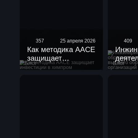
357
25 апреля 2026
409
Как методика AACE
Инжин
защищает
деяте
Блог
Блог
инвестиции в
образ
химпром
орган
высше
образ
научн
орган