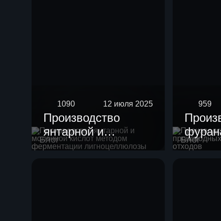
1090
12 июля 2025
959
Производство
Произ
янтарной и
фурана
Блог
Блог
молочной кислот
произ
методом
целлю
ферментации
отход
лигноцеллюлозы