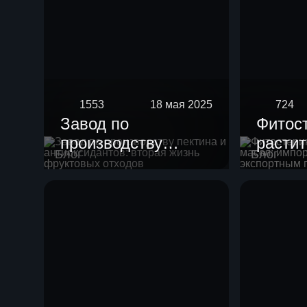
1553
18 мая 2025
724
Завод по
Фитос
производству
расти
Блог
Блог
пектина и
масел
антиоксидантов:
импор
вторая жизнь
с экс
фруктовых отходов
потен