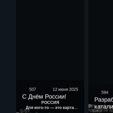
507
12 июня 2025
594
С Днём России!
Разра
РОССИЯ
катали
Для кого-то — это карта.
Блог
Блог
Для кого-то — история.