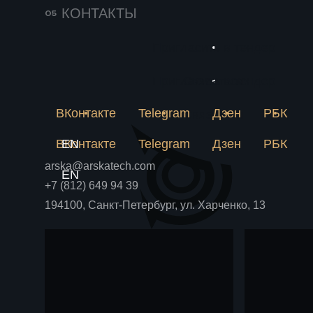
143
25 июня 2026
КОНТАКТЫ
Импортозамещение
234
в химии решается
Пригласить в тендер
Новое
на пилотной
Почему лабораторная
метан
рецептура не становится
Пригласить в тендер
Связаться
установке
Блог
Блог
аммиа
производством и как
пилотная установка снимает
ВКонтакте
Telegram
Дзен
РБК
химпр
Связаться
риски до крупных вложений.
ВКонтакте
EN
Telegram
Дзен
РБК
arska@arskatech.com
EN
+7 (812) 649 94 39
194100, Санкт-Петербург, ул. Харченко, 13