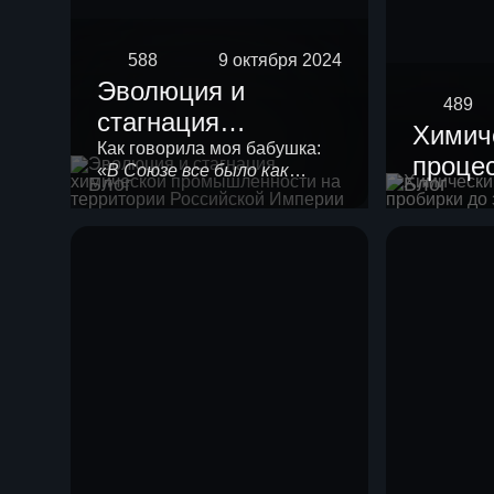
588
9 октября 2024
Эволюция и
489
стагнация
Химич
химической
Как говорила моя бабушка:
процес
«
В Союзе все было как
промышленности
Блог
Блог
проби
положено!
». Любой
на территории
химической технологии
завод
нужно в своем развитии
Российской
пройти 4 стадии созревания.
Империи