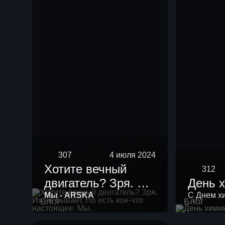
нефть мощностью
10 тыс тонн в год.
307
4 июля 2024
Хотите вечный
312
двигатель? Зря. Их
День 
не бывает. Но есть
Мы - ARSKA
С Днем х
Блог
Блог
кое-что настоящее.