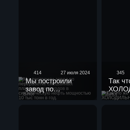
414
27 июля 2024
345
Мы построили
Так чт
завод по
ХОЛО
Блог
Блог
переработке
смешанных
пластиковых
отходов в
синтетическую