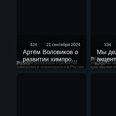
424
21 сентября 2024
334
Артём Воловиков о
Мы де
развитии химпрома
акцент
Блог
Блог
и инжиниринга в
чтобы
России
устан
краси
гармо