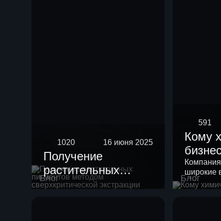
591
Кому 
1020
16 июня 2025
бизне
Получение
Компания
растительных
широкие 
Блог
Блог
пигментов методом
своих кли
сверхкритической
экстракции