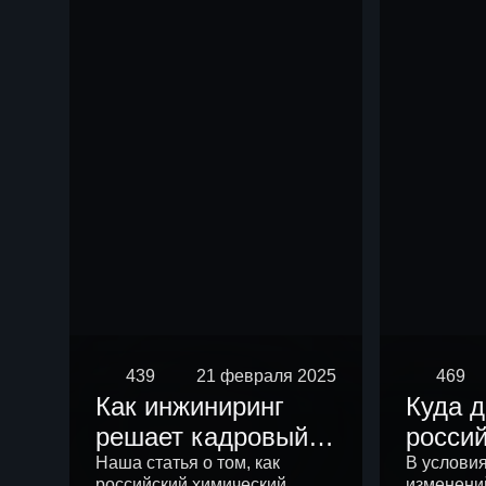
чем р
439
21 февраля 2025
469
Как инжиниринг
Куда 
решает кадровый
росси
вопрос
химич
Наша статья о том, как
В услови
российский химический
изменени