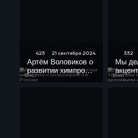
423
21 сентября 2024
332
Артём Воловиков о
Мы де
развитии химпрома
акцент
Блог
Блог
и инжиниринга в
чтобы
России
устан
краси
гармо