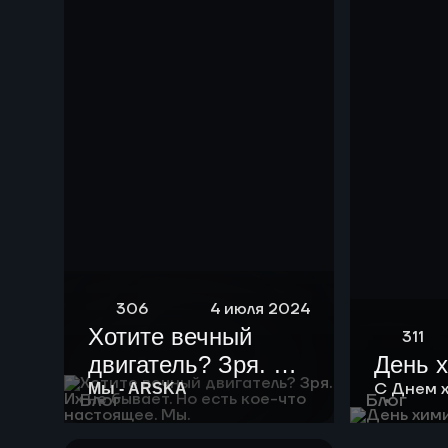
нефть мощностью
10 тыс тонн в год.
306
4 июля 2024
Хотите вечный
311
двигатель? Зря. Их
День 
не бывает. Но есть
С Днем 
Мы - ARSKA
Блог
Блог
кое-что настоящее.