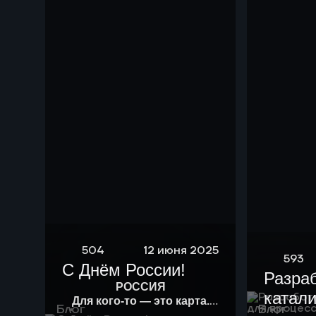
504
12 июня 2025
593
С Днём России!
Разра
РОССИЯ
катали
Для кого-то — это карта.
Блог
Блог
Для кого-то — история.