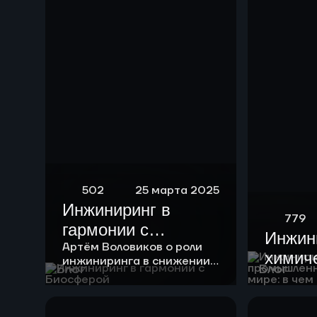
риформинга
бензиновых
фракций
502
25 марта 2025
Инжиниринг в
779
гармонии с
Инжин
Биосферой
Артём Воловиков о роли
химич
инжиниринга в снижении
Блог
Блог
нагрузки на экологию и о
промы
месте «зеленой повестки»
России
в своей работе.