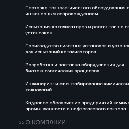
Блог
Новости
Поставка технологического оборудования 
Ра
инженерным сопровождением
би
Испытания катализаторов и реагентов на с
И
установках
хи
Производство пилотных установок и устано
Ка
для испытаний катализаторов
хи
не
Разработка и поставка оборудования для
биотехнологических процессов
Инжиниринг и масштабирование химически
технологий
Кадровое обеспечение предприятий химич
промышленности и нефтегазового сектора
674
14 июля 2026
157
Мини-НПЗ в 2026
Пропи
О КОМПАНИИ
году: новые
(E282)