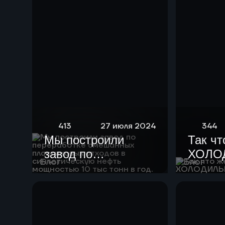
413
27 июля 2024
344
Мы построили
Так чт
завод по
ХОЛО
Блог
Блог
переработке
смешанных
пластиковых
отходов в
синтетическую