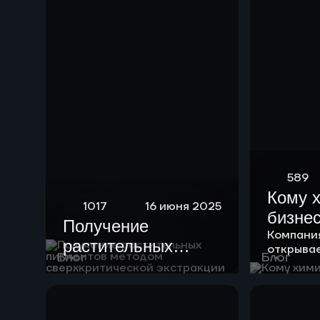
589
Кому 
1017
16 июня 2025
бизне
Получение
Компани
растительных
открыва
Блог
Блог
пигментов методом
возможно
клиентов
сверхкритической
экстракции