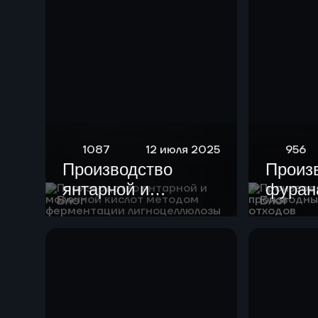
1087
12 июля 2025
956
Производство
Произ
янтарной и
фурана
Блог
Блог
молочной кислот
произ
методом
целлю
ферментации
отход
лигноцеллюлозы