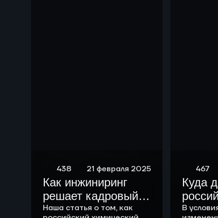
чем р
438
21 февраля 2025
467
Как инжиниринг
Куда 
решает кадровый
росси
вопрос
Наша статья о том, как
химич
В услови
российский химический
изменен