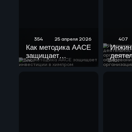
354
25 апреля 2026
407
Как методика AACE
Инжин
защищает
деяте
Блог
Блог
инвестиции в
образ
химпром
орган
высше
образ
научн
орган