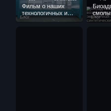
Фильм о наших
Биоад
технологичных и
смолы
Блог
Блог
уникальных
возоб
пилотных
сырья:
установках для
альте
испытания
синте
катализаторов,
клеям
созданных для
Партнера!