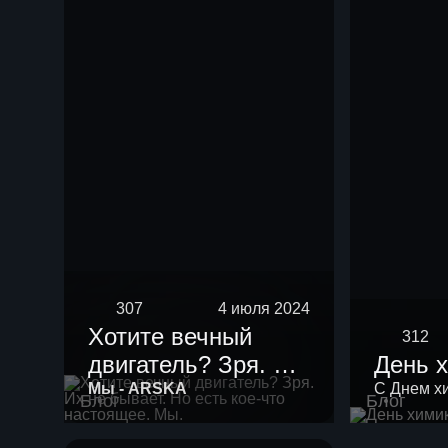
нефть мощностью
10 тыс тонн в год.
307
4 июля 2024
Хотите вечный
312
двигатель? Зря. Их
День 
не бывает. Но есть
Мы - ARSKA
С Днем х
Блог
Блог
кое-что настоящее.