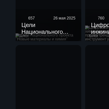
657
26 мая 2025
760
Цели
Цифро
Национального
инжин
Блог
Блог
проекта "Новые
химич
материалы и
техно
химия"
просто
потен
инстр
ускоре
разви