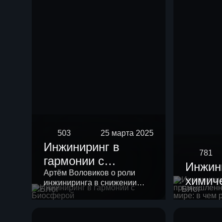
риформинга
бензиновых
фракций
503
25 марта 2025
Инжиниринг в
781
гармонии с
Инжин
Биосферой
Артём Воловиков о роли
химич
инжиниринга в снижении
Блог
Блог
промы
нагрузки на экологию и о
месте «зеленой повестки» в
России
своей работе.