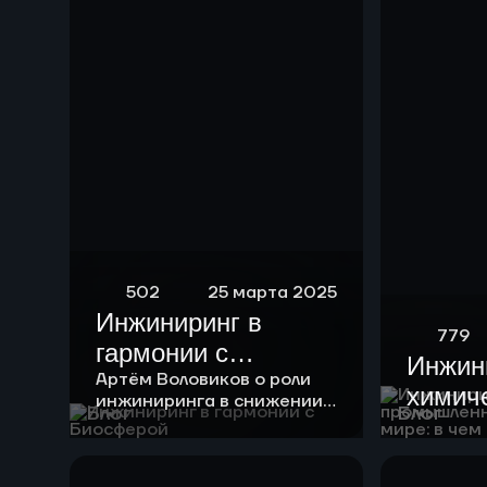
риформинга
бензиновых
фракций
502
25 марта 2025
Инжиниринг в
779
гармонии с
Инжин
Биосферой
Артём Воловиков о роли
химич
инжиниринга в снижении
Блог
Блог
нагрузки на экологию и о
промы
месте «зеленой повестки»
России
в своей работе.