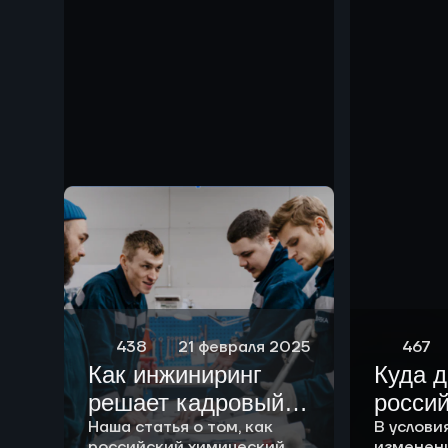
чем р
438
21 февраля 2025
467
Как инжиниринг
Куда 
решает кадровый
росси
вопрос
Наша статья о том, как
химич
В услови
российский химический
изменен