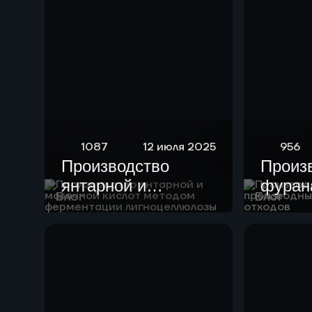
1087
12 июля 2025
956
Производство
Произ
янтарной и
фурана
Блог
Блог
молочной кислот
произ
методом
целлю
ферментации
отход
лигноцеллюлозы