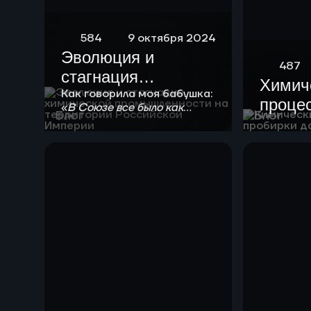
584
9 октября 2024
Эволюция и
487
стагнация
Химич
химической
Как говорила моя бабушка:
процес
«
В Союзе все было как
промышленности
Блог
Блог
положено!
». Любой
проби
на территории
химической технологии
завод
нужно в своем развитии
Российской
пройти 4 стадии
Империи
созревания.