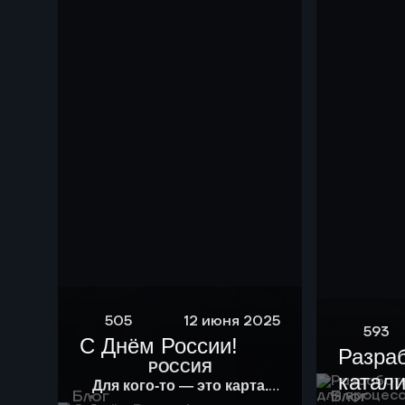
505
12 июня 2025
593
С Днём России!
Разра
РОССИЯ
катали
Для кого-то — это карта.
Блог
Блог
Для кого-то — история.