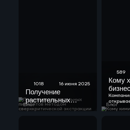
589
Кому 
1018
16 июня 2025
бизне
Получение
Компани
растительных
открыва
Блог
Блог
пигментов методом
возможно
клиентов
сверхкритической
экстракции