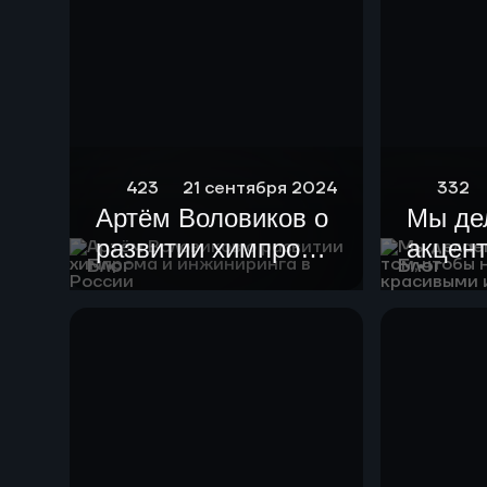
423
21 сентября 2024
332
Артём Воловиков о
Мы де
развитии химпрома
акцент
Блог
Блог
и инжиниринга в
чтобы
России
устан
краси
гармо