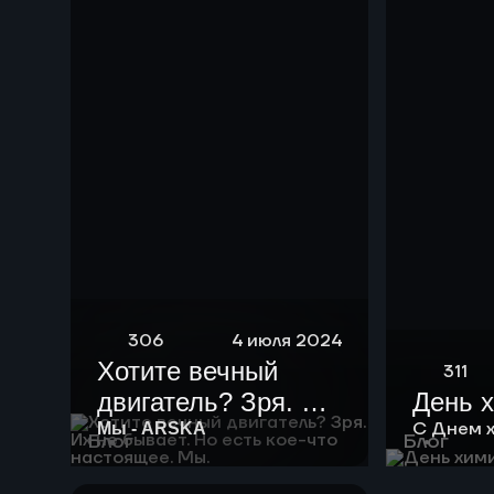
нефть мощностью
10 тыс тонн в год.
306
4 июля 2024
Хотите вечный
311
двигатель? Зря. Их
День 
не бывает. Но есть
С Днем 
Мы - ARSKA
Блог
Блог
кое-что настоящее.