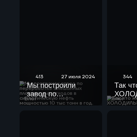
413
27 июля 2024
344
Мы построили
Так чт
завод по
ХОЛО
Блог
Блог
переработке
смешанных
пластиковых
отходов в
синтетическую