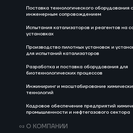
Блог
Новости
Поставка технологического оборудования 
Ра
инженерным сопровождением
би
Испытания катализаторов и реагентов на с
И
установках
хи
Производство пилотных установок и устано
Ка
для испытаний катализаторов
хи
не
Разработка и поставка оборудования для
биотехнологических процессов
Инжиниринг и масштабирование химически
технологий
Кадровое обеспечение предприятий химич
промышленности и нефтегазового сектора
676
14 июля 2026
157
Мини-НПЗ в 2026
Пропи
О КОМПАНИИ
году: новые
(E282)