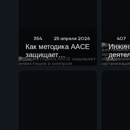
354
25 апреля 2026
407
Как методика AACE
Инжин
защищает
деяте
Блог
Блог
инвестиции в
образ
химпром
орган
высше
образ
научн
орган