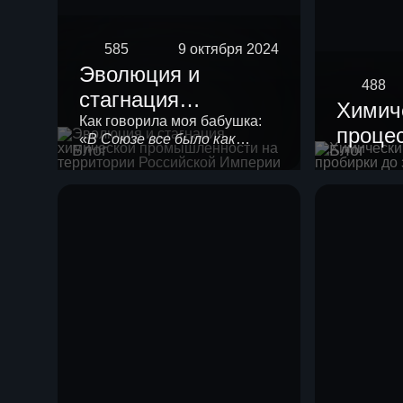
585
9 октября 2024
Эволюция и
488
стагнация
Химич
химической
Как говорила моя бабушка:
процес
«
В Союзе все было как
промышленности
Блог
Блог
проби
положено!
». Любой
на территории
химической технологии
завод
нужно в своем развитии
Российской
пройти 4 стадии созревания.
Империи