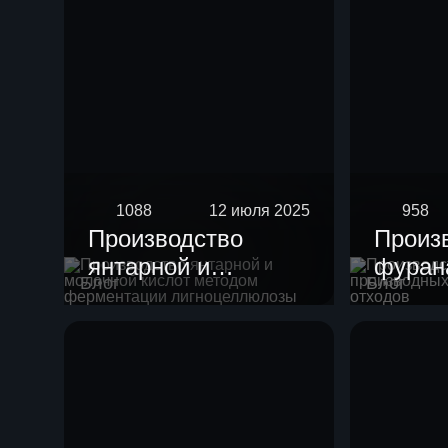
1088
12 июля 2025
958
Производство
Произ
янтарной и
фурана
Блог
Блог
молочной кислот
произ
методом
целлю
ферментации
отход
лигноцеллюлозы