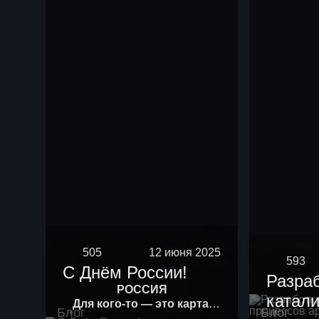
505
12 июня 2025
593
С Днём России!
Разра
РОССИЯ
катали
Для кого-то — это карта.
Блог
Блог
Для кого-то — история.