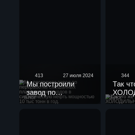
413
27 июля 2024
344
Мы построили
Так чт
завод по
ХОЛО
Блог
Блог
переработке
смешанных
пластиковых
отходов в
синтетическую