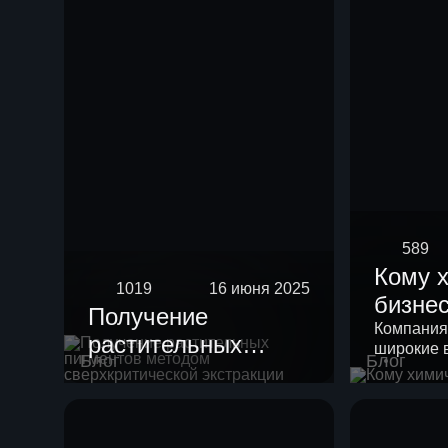
589
Кому 
1019
16 июня 2025
бизне
Получение
Компания
растительных
широкие 
Блог
Блог
пигментов методом
своих кли
сверхкритической
экстракции