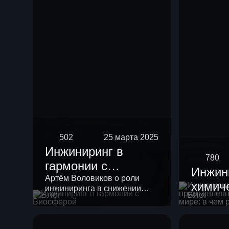
риформинга
бензиновых
фракций
502
25 марта 2025
Инжиниринг в
780
гармонии с
Инжин
Биосферой
Артём Воловиков о роли
химич
инжиниринга в снижении
Блог
Блог
промы
нагрузки на экологию и о
месте «зеленой повестки» в
России
своей работе.