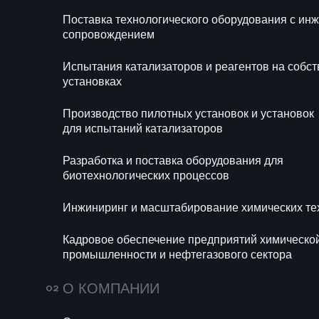
Блог
Новости
Поставка технологического оборудования с и
Ра
сопровождением
би
Испытания катализаторов и реагентов на собс
Ин
установках
те
Производство пилотных установок и установок
Ка
для испытаний катализаторов
хи
се
Разработка и поставка оборудования для
биотехнологических процессов
Инжиниринг и масштабирование химических те
Кадровое обеспечение предприятий химическо
промышленности и нефтегазового сектора
695
14 июля 2026
160
О КОМПАНИИ
Мини-НПЗ в 2026
Пропи
году: новые
(E282)