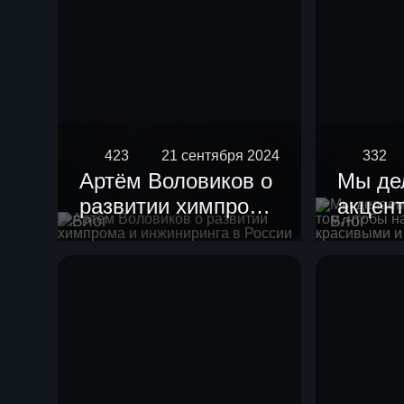
423
21 сентября 2024
332
Артём Воловиков о
Мы де
развитии химпрома
акцент
Блог
Блог
и инжиниринга в
чтобы
России
устан
краси
гармо