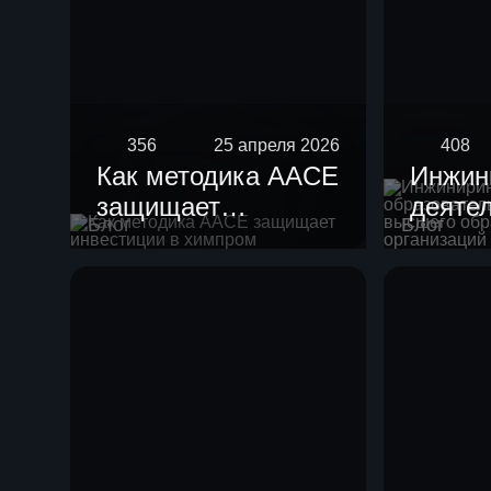
356
25 апреля 2026
408
Как методика AACE
Инжин
защищает
деяте
Блог
Блог
инвестиции в
образ
химпром
орган
высше
образ
научн
орган