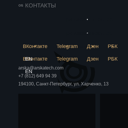
141
25 июня 2026
КОНТАКТЫ
Импортозамещение
231
в химии решается
Пригласить в тендер
Новое
на пилотной
Почему лабораторная
метан
рецептура не становится
Пригласить в тендер
Связаться
установке
Блог
Блог
аммиа
производством и как
пилотная установка снимает
ВКонтакте
Telegram
Дзен
РБК
химпр
Связаться
риски до крупных вложений.
ВКонтакте
EN
Telegram
Дзен
РБК
arska@arskatech.com
EN
+7 (812) 649 94 39
194100, Санкт-Петербург, ул. Харченко, 13