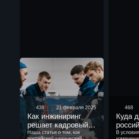
чем р
438
21 февраля 2025
468
Как инжиниринг
Куда 
решает кадровый
росси
вопрос
химич
Наша статья о том, как
В услови
российский химический
изменени