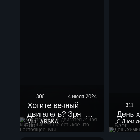
нефть мощностью
10 тыс тонн в год.
306
4 июля 2024
Хотите вечный
311
двигатель? Зря. Их
День 
не бывает. Но есть
Мы - ARSKA
С Днем х
Блог
Блог
кое-что настоящее.