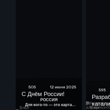
505
12 июня 2025
593
С Днём России!
Разра
РОССИЯ
катали
Для кого-то — это карта.
Блог
Блог
Для кого-то — история.