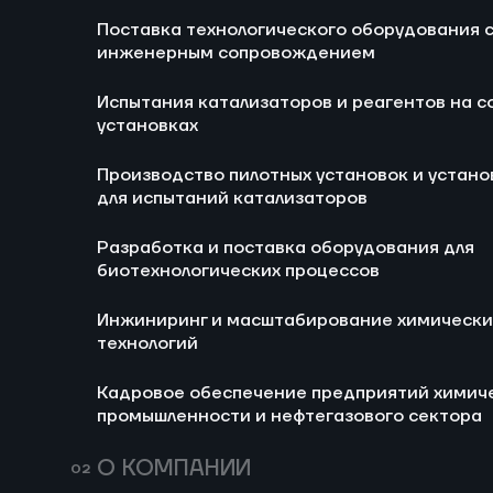
Блог
Новости
Поставка технологического оборудования 
Ра
инженерным сопровождением
би
Испытания катализаторов и реагентов на с
И
установках
хи
Производство пилотных установок и устано
Ка
для испытаний катализаторов
хи
не
Разработка и поставка оборудования для
биотехнологических процессов
Инжиниринг и масштабирование химически
технологий
Кадровое обеспечение предприятий химич
промышленности и нефтегазового сектора
693
14 июля 2026
160
Мини-НПЗ в 2026
Пропи
О КОМПАНИИ
году: новые
(E282)