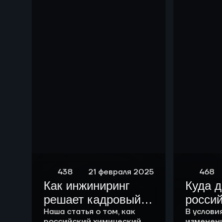
чем р
438
21 февраля 2025
468
Как инжиниринг
Куда 
решает кадровый
росси
вопрос
Наша статья о том, как
химич
В услови
российский химический
изменен