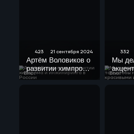
423
21 сентября 2024
332
Артём Воловиков о
Мы де
развитии химпрома
акцент
Блог
Блог
и инжиниринга в
чтобы
России
устан
краси
гармо