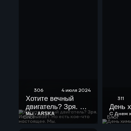
нефть мощностью
10 тыс тонн в год.
306
4 июля 2024
Хотите вечный
311
двигатель? Зря. Их
День 
не бывает. Но есть
С Днем 
Мы - ARSKA
Блог
Блог
кое-что настоящее.