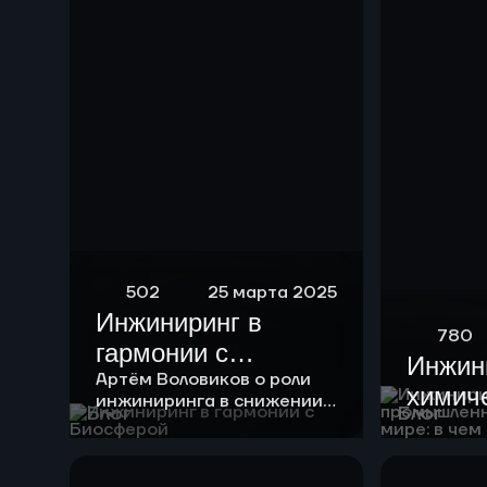
риформинга
бензиновых
фракций
502
25 марта 2025
Инжиниринг в
780
гармонии с
Инжин
Биосферой
Артём Воловиков о роли
химич
инжиниринга в снижении
Блог
Блог
нагрузки на экологию и о
промы
месте «зеленой повестки»
России
в своей работе.