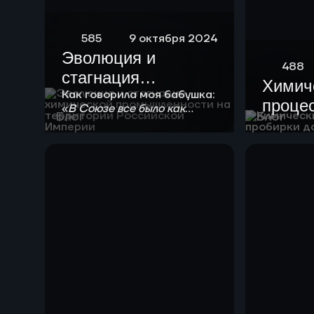
585
9 октября 2024
Эволюция и
488
стагнация
Химич
химической
Как говорила моя бабушка:
процес
«
В Союзе все было как
промышленности
Блог
Блог
положено!
». Любой
проби
на территории
химической технологии
завод
нужно в своем развитии
Российской
пройти 4 стадии
Империи
созревания.