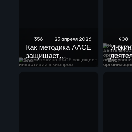
356
25 апреля 2026
408
Как методика AACE
Инжин
защищает
деяте
Блог
Блог
инвестиции в
образ
химпром
орган
высше
образ
научн
орган