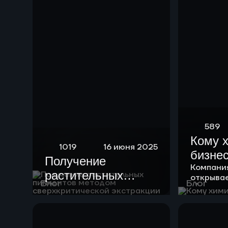
589
Кому 
1019
16 июня 2025
бизне
Получение
Компани
растительных
открыва
Блог
Блог
пигментов методом
возможно
клиентов
сверхкритической
экстракции