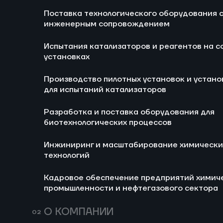
ЭЛЕКТРОХИМИЧЕСКО
Поставка технологического оборудования 
Ра
ЯЧЕЙКИ ПО
инженерным сопровождением
би
УЛАВЛИВАНИЮ
Испытания катализаторов и реагентов на с
И
установках
хи
СО2
Производство пилотных установок и устано
Заказчик:
Ка
для испытаний катализаторов
ПАО «Газпром нефть»
хи
не
Разработка и поставка оборудования для
биотехнологических процессов
Инжиниринг и масштабирование химически
технологий
ЦЕЛЬ ПРОЕКТА
РЕЗУЛЬТ
Кадровое обеспечение предприятий химич
промышленности и нефтегазового сектора
Сформировать
Сделан отче
финансово-
описанием
О КОМПАНИИ
экономическую
финансовой 