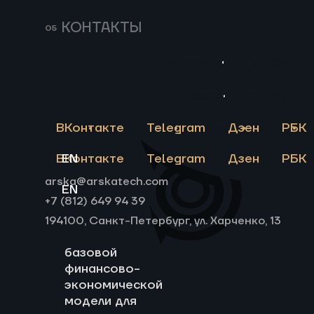
методоло
разработка
расчета
КОНТАКТЫ
гипотез о
финансов
возможных
экономич
потребителях
Пригласить в тендер
модели.
разрабатываемой
Сформир
технологии
Пригласить в тендер
Связаться
финансов
электрохимических
модель;
ячеек и установок
ВКонтакте
Telegram
Дзен
РБК
Связаться
Сделаны
на их основе.
презента
Моделирование
ВКонтакте
EN
Telegram
Дзен
РБК
материал
инфраструктуры
arska@arskatech.com
для подсчета
EN
+7 (812) 649 94 39
операционных
расходов.
194100, Санкт-Петербург, ул. Харченко, 13
Разработка
базовой
финансово-
экономической
модели для