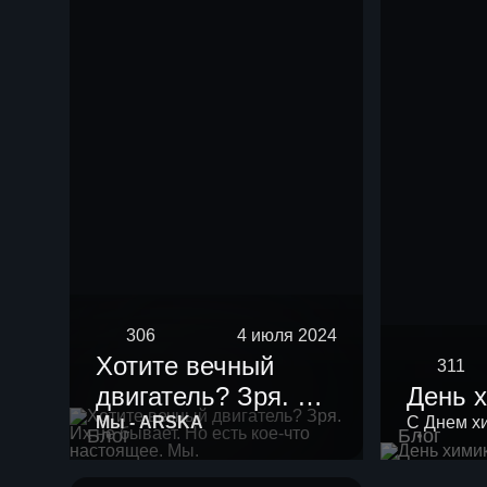
нефть мощностью
10 тыс тонн в год.
306
4 июля 2024
Хотите вечный
311
двигатель? Зря. Их
День 
не бывает. Но есть
Мы - ARSKA
С Днем х
Блог
Блог
кое-что настоящее.