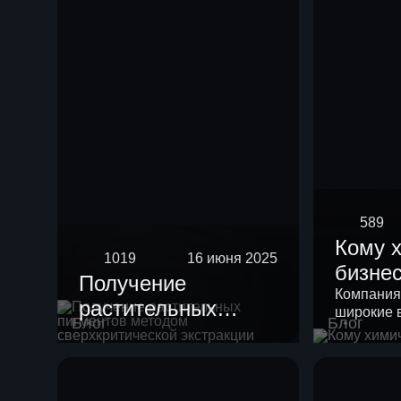
589
Кому 
1019
16 июня 2025
бизне
Получение
Компания
растительных
широкие 
Блог
Блог
пигментов методом
своих кли
сверхкритической
экстракции