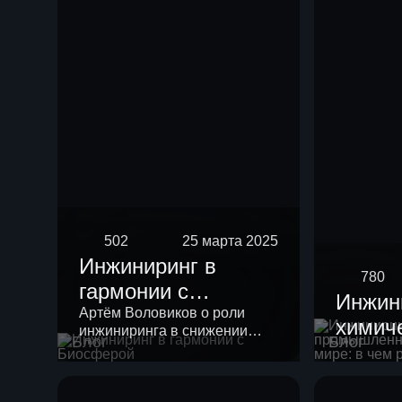
риформинга
бензиновых
фракций
502
25 марта 2025
Инжиниринг в
780
гармонии с
Инжин
Биосферой
Артём Воловиков о роли
химич
инжиниринга в снижении
Блог
Блог
промы
нагрузки на экологию и о
месте «зеленой повестки» в
России
своей работе.