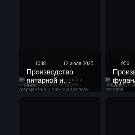
1088
12 июля 2025
956
Производство
Произ
янтарной и
фурана
Блог
Блог
молочной кислот
произ
методом
целлю
ферментации
отход
лигноцеллюлозы