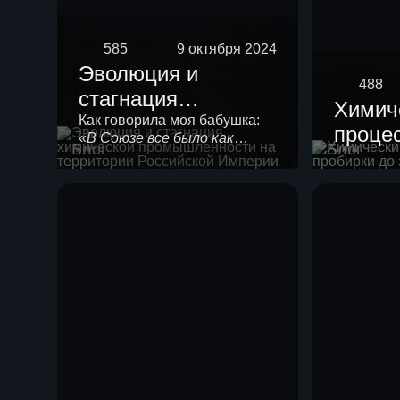
585
9 октября 2024
Эволюция и
488
стагнация
Химич
химической
Как говорила моя бабушка:
процес
«
В Союзе все было как
промышленности
Блог
Блог
проби
положено!
». Любой
на территории
химической технологии
завод
нужно в своем развитии
Российской
пройти 4 стадии созревания.
Империи