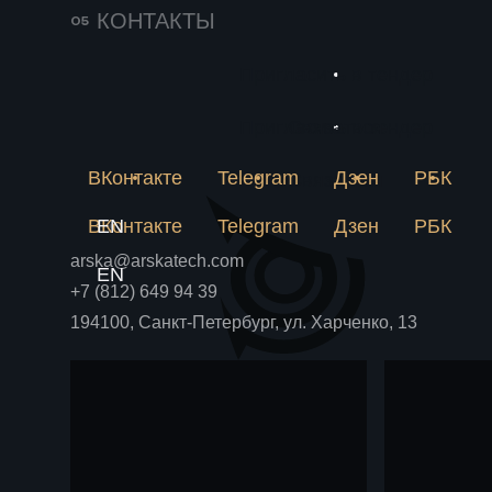
141
25 июня 2026
КОНТАКТЫ
Импортозамещение
231
в химии решается
Пригласить в тендер
Новое
на пилотной
Почему лабораторная
метан
рецептура не становится
Пригласить в тендер
Связаться
установке
Блог
Блог
аммиа
производством и как
пилотная установка снимает
ВКонтакте
Telegram
Дзен
РБК
химпр
Связаться
риски до крупных вложений.
ВКонтакте
EN
Telegram
Дзен
РБК
arska@arskatech.com
EN
+7 (812) 649 94 39
194100, Санкт-Петербург, ул. Харченко, 13