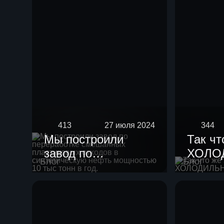
413
27 июля 2024
344
Мы построили
Так чт
завод по
ХОЛО
Блог
Блог
переработке
смешанных
пластиковых
отходов в
синтетическую