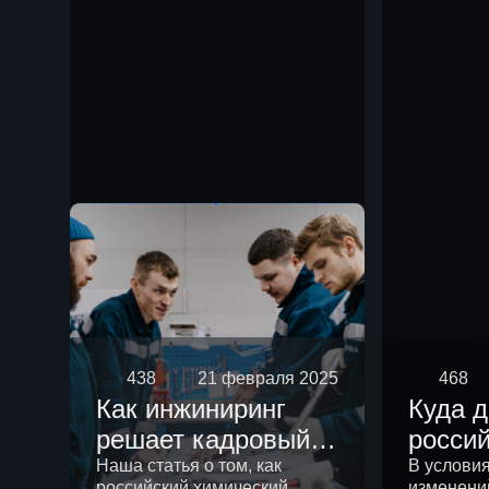
чем р
438
21 февраля 2025
468
Как инжиниринг
Куда 
решает кадровый
росси
вопрос
химич
Наша статья о том, как
В услови
российский химический
изменени