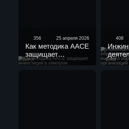
356
25 апреля 2026
408
Как методика AACE
Инжин
защищает
деяте
Блог
Блог
инвестиции в
образ
химпром
орган
высше
образ
научн
орган