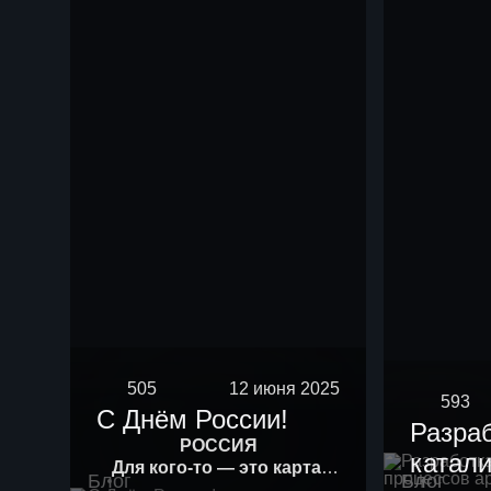
505
12 июня 2025
593
С Днём России!
Разра
РОССИЯ
катали
Для кого-то — это карта.
Блог
Блог
Для кого-то — история.