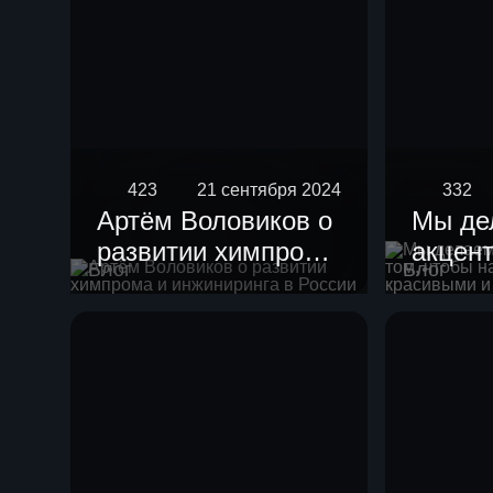
423
21 сентября 2024
332
Артём Воловиков о
Мы де
развитии химпрома
акцент
Блог
Блог
и инжиниринга в
чтобы
России
устан
краси
гармо