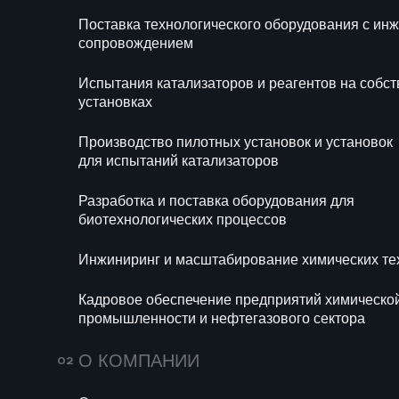
Блог
Новости
Поставка технологического оборудования с и
Ра
сопровождением
би
Испытания катализаторов и реагентов на собс
Ин
установках
те
Производство пилотных установок и установок
Ка
для испытаний катализаторов
хи
се
Разработка и поставка оборудования для
биотехнологических процессов
Инжиниринг и масштабирование химических те
Кадровое обеспечение предприятий химическо
промышленности и нефтегазового сектора
687
14 июля 2026
160
О КОМПАНИИ
Мини-НПЗ в 2026
Пропи
году: новые
(E282)