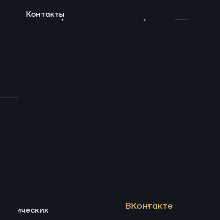
ы
Контакты
N
Пригласить в тендер
Связаться
N
Пригласить в тендер
Связаться
екты
инг и услуги
ление установок
гический консалтинг
вязей
ВКонтакте
 химических