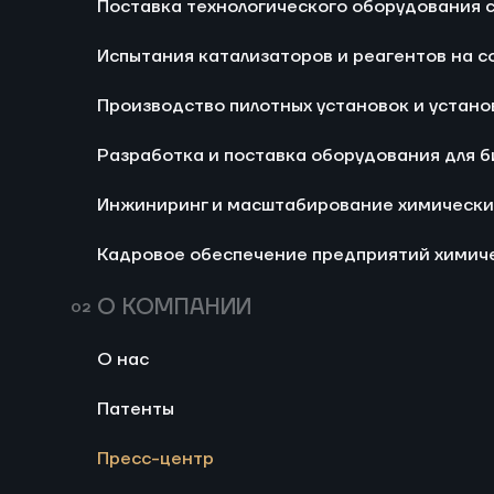
Поставка технологического оборудования
Ра
Испытания катализаторов и реагентов на с
би
Производство пилотных установок и устано
И
arska@arskatech.com
хи
194100, Санкт-Петербург,
Разработка и поставка оборудования для 
ул. Харченко, 13
Ка
Инжиниринг и масштабирование химически
хи
не
Связаться с нами
Кадровое обеспечение предприятий химич
Связаться с нами
О КОМПАНИИ
О нас
Патенты
Пресс-центр