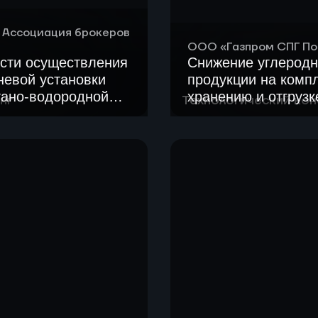
 Ассоциация брокеров
ООО «Газпром СПГ По
сти осуществления
Снижение углеродн
невой установки
продукции на компл
тано-водородной
хранению и отгруз
нг
Технологический кон
модернизации ГПУ и
Составлен перечень в
при производстве, хра
енциальных партнеров