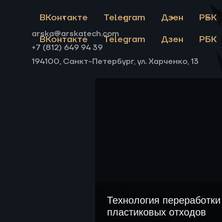
пиролиза пластиковых отхо
ВКонтакте
Telegram
Дзен
РБК
Св
arska@arskatech.com
ВКонтакте
Telegram
Дзен
РБК
+7 (812) 649 94 39
194100, Санкт-Петербург, ул. Харченко, 13
Технология переработк
пластиковых отходов