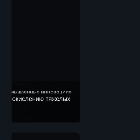
 Промышленные инновации»
а по окислению тяжелых
овок
их решений,
нструкторской
ление и закупка