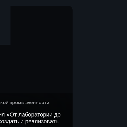
удования, подбор
ования и КИП, разработка
 реакторного и колонного
огический аудит и
заводе-изготовителе,
, ШМР, ПНР
кой промышленности
ия «От лаборатории до
создать и реализовать