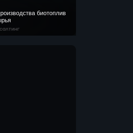
производства биотоплив
ырья
салтинг
ый и патентный обзор
тва биотоплив по
лучаемой продукции