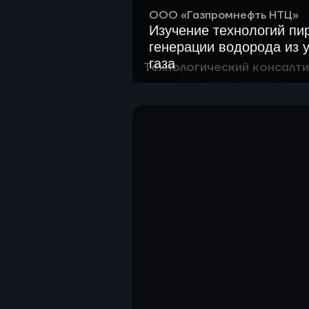
ООО «Газпромнефть НТЦ»
Изучение технологий пи
генерации водорода из 
газа
Технологический консалти
Изучить и проанализироват
реализации технологий пир
водорода из углеводородно