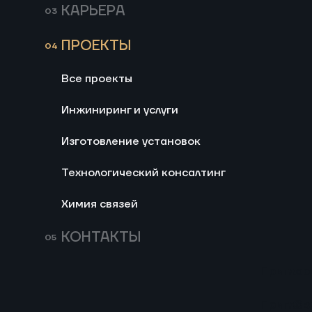
сред промышленного проце
КАРЬЕРА
ПРОЕКТЫ
Все проекты
Инжиниринг и услуги
Изготовление установок
Технологический консалтинг
Химия связей
КОНТАКТЫ
Частная компания, США
Опытно-промышленная 
термолиза. Блок конден
Приглас
Изготовление установок
Разработка блочной установ
Приглас
Св
предварительного фракцио