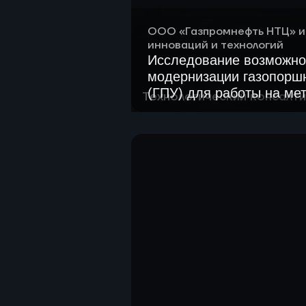
ООО «Газпромнефть НТЦ» и
инноваций и технологий
Исследование возможно
модернизации газопорш
(ГПУ) для работы на ме
Технологический консалти
Разработаны сценарии для 
смеси
ДГУ
Сформирован перечень пот