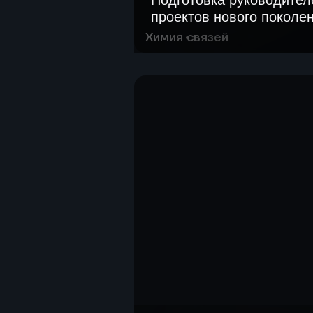
Подготовка руководител
проектов нового поколе
Химия связей
Создать цифровую платформ
молодёжи и кооперации в х
Опробовать новые форматы
взаимодействия: инженерны
панели, ролевые сценарии.
Оценить потенциал «Химии 
инструмента для развития 
ускорения коммуникаций в 