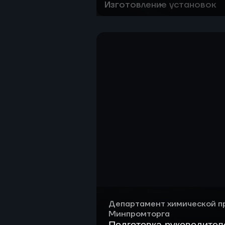
Изготовление установок
Разработка технологии по 
смешанных пластиковых отх
Строительство и ввод в эк
переработки смешанных пла
Департамент химической 
Минпромторга