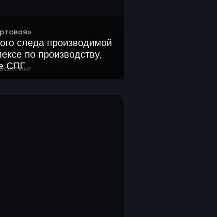
ртовая»
ого следа производимой
ексе по производству,
ке СПГ
салтинг
ыбросов парниковых газов
нении и отгрузке СПГ