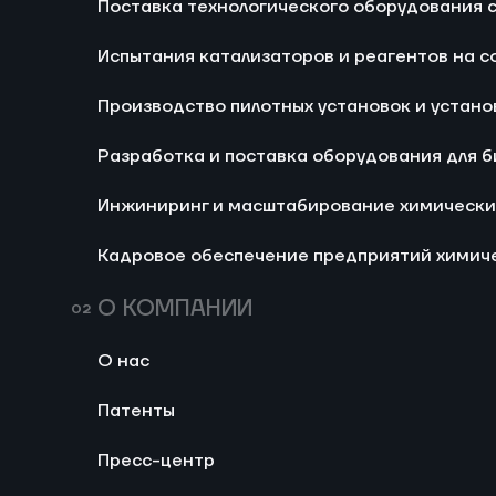
Поставка технологического оборудования
Ра
Испытания катализаторов и реагентов на с
би
Производство пилотных установок и устано
И
хи
Разработка и поставка оборудования для 
Ка
Инжиниринг и масштабирование химически
хи
не
Кадровое обеспечение предприятий химич
О КОМПАНИИ
Изготовление пилотных 
О нас
тестирования каталитич
реагентов в условиях р
Изготовление установок
Патенты
Разработка и поставка двух
производства
установок для испытания к
Пресс-центр
гидрирования непосредств
производственном объекте 