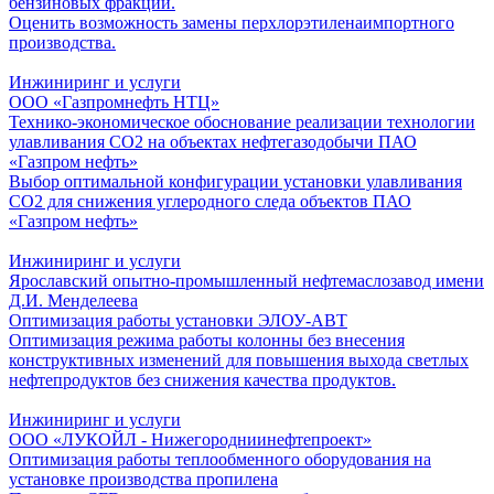
бензиновых фракций.
Оценить возможность замены перхлорэтиленаимпортного
производства.
Инжиниринг и услуги
ООО «Газпромнефть НТЦ»
Технико-экономическое обоснование реализации технологии
улавливания СО2 на объектах нефтегазодобычи ПАО
«Газпром нефть»
Выбор оптимальной конфигурации установки улавливания
СО2 для снижения углеродного следа объектов ПАО
«Газпром нефть»
Инжиниринг и услуги
Ярославский опытно-промышленный нефтемаслозавод имени
Д.И. Менделеева
Оптимизация работы установки ЭЛОУ-АВТ
Оптимизация режима работы колонны без внесения
конструктивных изменений для повышения выхода светлых
нефтепродуктов без снижения качества продуктов.
Инжиниринг и услуги
ООО «ЛУКОЙЛ - Нижегородниинефтепроект»
Оптимизация работы теплообменного оборудования на
установке производства пропилена