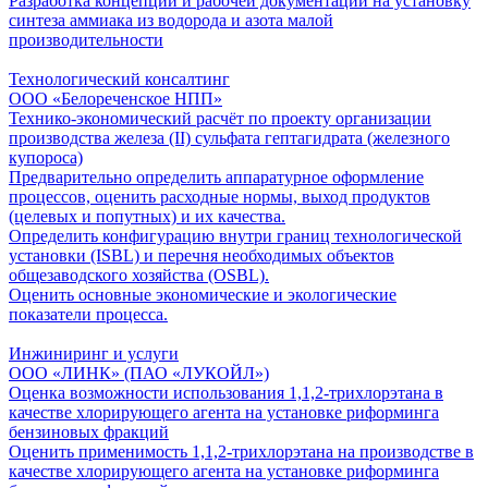
Разработка концепции и рабочей документации на установку
синтеза аммиака из водорода и азота малой
производительности
Технологический консалтинг
ООО «Белореченское НПП»
Технико-экономический расчёт по проекту организации
производства железа (II) сульфата гептагидрата (железного
купороса)
Предварительно определить аппаратурное оформление
процессов, оценить расходные нормы, выход продуктов
(целевых и попутных) и их качества.
Определить конфигурацию внутри границ технологической
установки (ISBL) и перечня необходимых объектов
общезаводского хозяйства (OSBL).
Оценить основные экономические и экологические
показатели процесса.
Инжиниринг и услуги
ООО «ЛИНК» (ПАО «ЛУКОЙЛ»)
Оценка возможности использования 1,1,2-трихлорэтана в
качестве хлорирующего агента на установке риформинга
бензиновых фракций
Оценить применимость 1,1,2-трихлорэтана на производстве в
качестве хлорирующего агента на установке риформинга