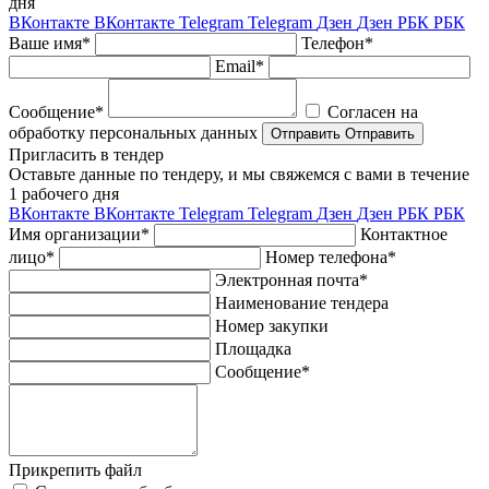
дня
ВКонтакте
ВКонтакте
Telegram
Telegram
Дзен
Дзен
РБК
РБК
Ваше имя*
Телефон*
Email*
Сообщение*
Согласен на
обработку персональных данных
Отправить
Отправить
Пригласить в тендер
Оставьте данные по тендеру, и мы свяжемся с вами в течение
1 рабочего дня
ВКонтакте
ВКонтакте
Telegram
Telegram
Дзен
Дзен
РБК
РБК
Имя организации*
Контактное
лицо*
Номер телефона*
Электронная почта*
Наименование тендера
Номер закупки
Площадка
Сообщение*
Прикрепить файл