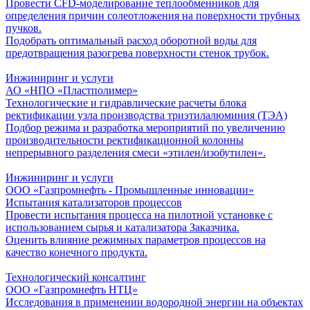
Провести CFD-моделирование теплообменников для
определения причин солеотложения на поверхности трубных
пучков.
Подобрать оптимальный расход оборотной воды для
предотвращения разогрева поверхности стенок трубок.
Инжиниринг и услуги
АО «НПО «Пластполимер»
Технологические и гидравлические расчеты блока
ректификации узла производства триэтилалюминия (ТЭА)
Подбор режима и разработка мероприятий по увеличению
производительности ректификационной колонны
непрерывного разделения смеси «этилен/изобутилен».
Инжиниринг и услуги
ООО «Газпромнефть - Промышленные инновации»
Испытания катализаторов процессов
Провести испытания процесса на пилотной установке с
использованием сырья и катализатора Заказчика.
Оценить влияние режимных параметров процессов на
качество конечного продукта.
Технологический консалтинг
ООО «Газпромнефть НТЦ»
Исследования в применении водородной энергии на объектах