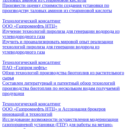
талловых аминов из стеариновой кислоты
Произвести оценку стоимости создания установки по
производству таловых аминов из стеариновой кислоты
Технологический консалтинг
ООО «Газпромнефть НТЦ»
Изучение технологий пиролиза для генерации водорода из
углеводородного газа
Изучить и проанализировать мировой опыт реализации
технологий пиролиза для генерации водорода из
углеводородного газа
Технологический консалтинг
ПАО «Газпром нефть»
Обзор технологий производства биотоплив из растительного
сырья
Составлен литературный и патентный обзор технологий
производства биотоплив по нескольким видам получаемой
продукции
Технологический консалтинг
ООО «Газпромнефть НТЦ» и Ассоциация брокеров
инноваций и технологий
Исследование возможности осуществления модернизации
газопоршневой установки (ГПУ) для работы на метано-