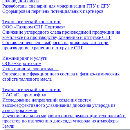
водородной смеси
Разработаны сценарии для модернизации ГПУ и ДГУ
Сформирован перечень потенциальных партнеров
Технологический консалтинг
ООО «Газпром СПГ Портовая»
Снижение углеродного следа производимой продукции на
комплексе по производству, хранению и отгрузке СПГ
Составлен перечень выбросов парниковых газов при
производстве, хранении и отгрузке СПГ
Инжиниринг и услуги
ООО «Евротехкат»
Испытания таллового масла
Определение фракционного состава и физико-химических
свойств таллового масла
Технологический консалтинг
ПАО «Газпромнефть»
Исследование направлений создания систем
высокоэффективного улавливания диоксида углерода из
атмосферы Земли
Изучение и анализ мирового опыта реализации технологий и
проектов по извлечению диоксида углерода из атмосферы
Земли