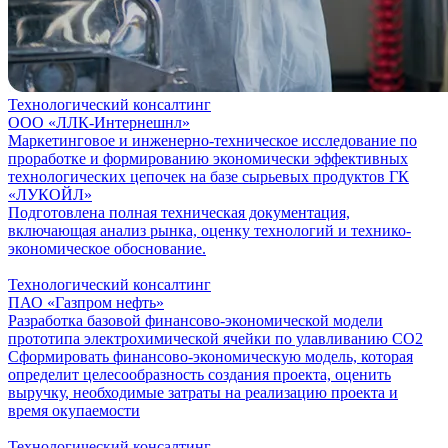
Технологический консалтинг
ООО «ЛЛК-Интернешнл»
Маркетинговое и инженерно-техническое исследование по
проработке и формированию экономически эффективных
технологических цепочек на базе сырьевых продуктов ГК
«ЛУКОЙЛ»
Подготовлена полная техническая документация,
включающая анализ рынка, оценку технологий и технико-
экономическое обоснование.
Технологический консалтинг
ПАО «Газпром нефть»
Разработка базовой финансово-экономической модели
прототипа электрохимической ячейки по улавливанию СО2
Сформировать финансово-экономическую модель, которая
определит целесообразность создания проекта, оценить
выручку, необходимые затраты на реализацию проекта и
время окупаемости
Технологический консалтинг