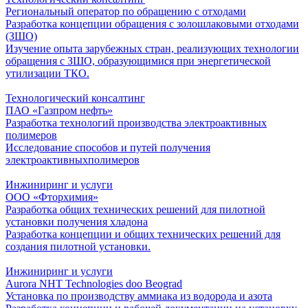
Региональный оператор по обращению с отходами
Разработка концепции обращения с золошлаковыми отходами
(ЗШО)
Изучение опыта зарубежных стран, реализующих технологии
обращения с ЗШО, образующимися при энергетической
утилизации ТКО.
Технологический консалтинг
ПАО «Газпром нефть»
Разработка технологий производства электроактивных
полимеров
Исследование способов и путей получения
электроактивныхполимеров
Инжиниринг и услуги
ООО «Фторхимия»
Разработка общих технических решений для пилотной
установки получения хладона
Разработка концепции и общих технических решений для
создания пилотной установки.
Инжиниринг и услуги
Aurora NHT Technologies doo Beograd
Установка по производству аммиака из водорода и азота