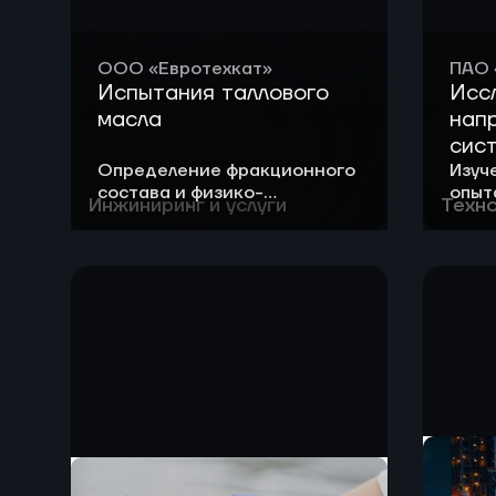
ООО «Евротехкат»
ПАО 
Испытания таллового
Исс
масла
нап
сис
выс
Определение фракционного
Изуч
состава и физико-
опыт
ула
Инжиниринг и услуги
Техно
химических свойств
и пр
угл
таллового масла
диок
Зем
атмо