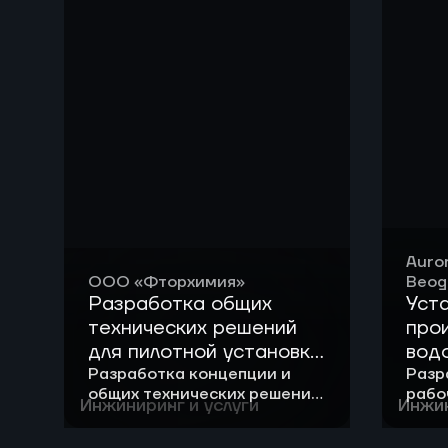
Auro
ООО «Фторхимия»
Beog
Разработка общих
Уст
технических решений
про
для пилотной установки
вод
получения хладона
Разработка концепции и
Разр
общих технических решений
рабо
Инжиниринг и услуги
Инжин
для создания пилотной
уста
установки.
водо