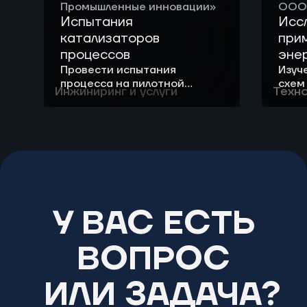
Промышленные инновации»
ООО 
Испытания
Исс
катализаторов
при
процессов
эне
неф
Провести испытания
Изуч
процесса на пилотной
схем
«Га
Инжиниринг и услуги
Техно
установке с использованием
прим
сырья и катализатора
топл
Заказчика.
смес
Оценить влияние режимных
мест
параметров процессов на
качество конечного
продукта.
У ВАС ЕСТЬ
ВОПРОС
ИЛИ ЗАДАЧА?