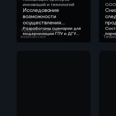
инноваций и технологий
ООО 
Исследование
Сни
возможности
сле
осуществления
про
модернизации
по п
Разработаны сценарии для
Сост
Технологический
модернизации ГПУ и ДГУ
парн
газопоршневой
хра
консалтинг
Техно
Сформирован перечень
прои
установки (ГПУ) для
потенциальных партнеров
отгр
работы на метано-
водородной смеси