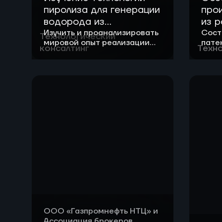
пиролиза для генерации
про
водорода из
из 
углеводородного газа
Изучить и проанализировать
Сост
Технологический
мировой опыт реализации
пате
консалтинг
Техно
технологий пиролиза для
прои
генерации водорода из
неск
углеводородного газа
прод
ООО «Газпромнефть НТЦ» и
Ассоциация брокеров