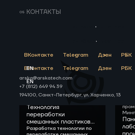
продуктов пиролиза
обор
пластиковых отходов
дина
КОНТАКТЫ
и КИ
устр
Пригласить в тендер
коло
техн
авто
Пригласить в тендер
Связаться
изго
дост
ВКонтакте
Telegram
Дзен
РБК
Связаться
ВКонтакте
EN
Telegram
Дзен
РБК
arska@arskatech.com
EN
+7 (812) 649 94 39
194100, Санкт-Петербург, ул. Харченко, 13
Депа
Технология
пром
Минп
переработки
Пан
смешанных пластиковых
лаб
отходов
Разработка технологии по
про
переработке смешанных