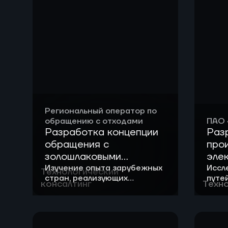
сырьевых продуктов ГК
«ЛУКОЙЛ»
Региональный оператор по
обращению с отходами
ПАО 
Разработка концепции
Раз
обращения с
про
золошлаковыми
эле
отходами (ЗШО)
пол
Изучение опыта зарубежных
Иссл
Технологический
стран, реализующих
путе
консалтинг
Техно
технологии обращения с
элек
ЗШО, образующимися при
энергетической утилизации
ТКО.