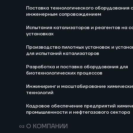
Поставка технологического оборудования 
Ра
инженерным сопровождением
би
Испытания катализаторов и реагентов на с
И
установках
хи
Производство пилотных установок и устано
Ка
для испытаний катализаторов
хи
не
Разработка и поставка оборудования для
ООО 
биотехнологических процессов
Пром
Изготовление пилотных
Пил
установок для
оки
Инжиниринг и масштабирование химически
технологий
тестирования
неф
каталитических систем
Разработка и поставка двух
Разр
Кадровое обеспечение предприятий химич
мобильных пилотных
реше
и реагентов в условиях
Изготовление установок
Изго
промышленности и нефтегазового сектора
установок для испытания
конс
реального
катализаторов
доку
производства
гидрирования
Комп
О КОМПАНИИ
непосредственно на
заку