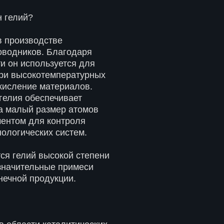
 гелий?
в производстве
оводников. Благодаря
и он используется для
ри высокотемпературных
кисление материалов.
гелия обеспечивает
а малый размер атомов
ментом для контроля
ологических систем.
ся гелий высокой степени
езначительные примеси
онечной продукции.