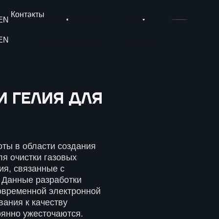
Контакты
EN
Пригласить в тендер
Связаться
EN
Пригласить в тендер
Связаться
ы
и услуги
И ГЕЛИЯ ДЛЯ
ие установок
ский консалтинг
ей
ты в области создания
ля очистки газовых
ия, связанные с
 Данные разработки
овременной электронной
ания к качеству
оянно ужесточаются.