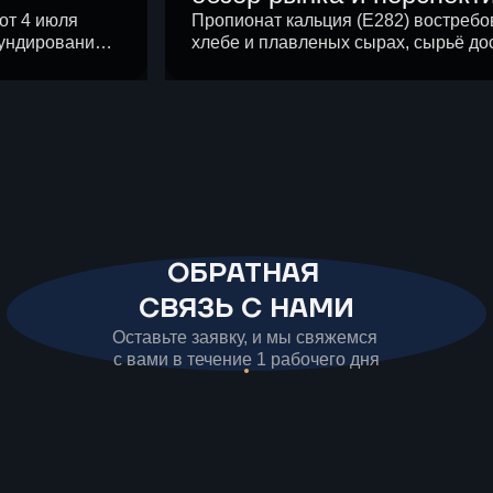
локализации производст
от 4 июля
Пропионат кальция (E282) востребо
аундирование и
хлебе и плавленых сырах, сырьё дос
 России
России
мпонентов в
серийного производства в России в
ии у
источниках нет. Разбираем структур
ние сети
на пищевые добавки, технологическ
правила и
барьеры и меры поддержки НИОКР 
году.
ОБРАТНАЯ
СВЯЗЬ С НАМИ
Оставьте заявку, и мы свяжемся
с вами в течение 1 рабочего дня