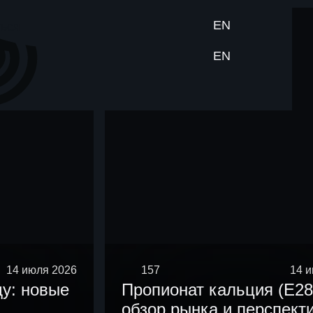
EN
ься
EN
14 июля 2026
157
14 
ду: новые
Пропионат кальция (E28
обзор рынка и перспект