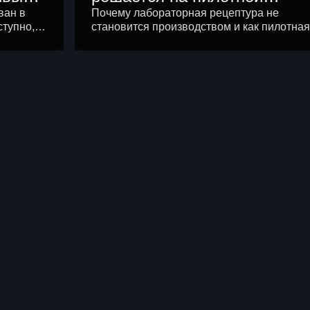
ва в
установке
ван в
Почему лабораторная рецептура не
тупно, а
становится производством и как пилотная
 открытых
установка снимает риски до крупных
у спроса
вложений.
ие
в 2026