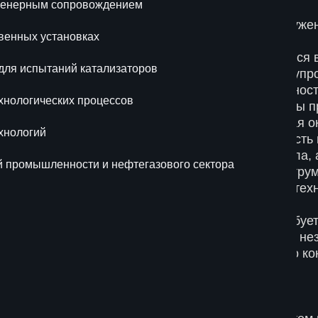
нженерным сопровождением
Зачем электронщикам нужен
зработка и поставка оборудования для
твенных установках
отехнологических процессов
Гелий широко применяется 
 для испытаний катализаторов
микроэлектроники и полупр
жиниринг и масштабирование химических
хнологий
своей химической инертност
хнологических процессов
создания защитной среды п
дровое обеспечение предприятий
процессах, предотвращая о
хнологий
мической промышленности и нефтегазового
Высокая теплопроводность 
ктора
эффективный отвод тепла, 
й промышленности и нефтегазового сектора
делает его удобным инстру
герметичности сложных техн
Для ряда процессов требует
чистоты, поскольку даже н
могут влиять на качество к
Компетенции ARSKA