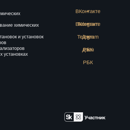
ВКонтакте
имических
ВКонтакте
Telegram
вание химических
Telegram
Дзен
тановок и установок
ров
тализаторов
Дзен
РБК
х установках
РБК