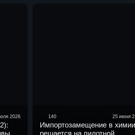
июля 2026
140
25 июня 
2):
Импортозамещение в хими
ивы
решается на пилотной