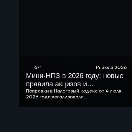
671
14 июля 2026
Мини-НПЗ в 2026 году: новые
правила акцизов и
перспективы малой
Поправки в Налоговый кодекс от 4 июля
2026 года легализовали
нефтепереработки в России
компаундирование и подняли лимит
ненефтяных компонентов в бензине до
20%, а на совещании у президента
поддержали создание сети малых НПЗ.
Разбираем новые правила и экономику