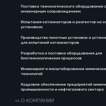
Поставка технологического оборудования 
Ра
инженерным сопровождением
би
Испытания катализаторов и реагентов на с
И
установках
хи
Производство пилотных установок и устано
Ка
для испытаний катализаторов
хи
не
Разработка и поставка оборудования для
биотехнологических процессов
Инжиниринг и масштабирование химически
технологий
Кадровое обеспечение предприятий химич
промышленности и нефтегазового сектора
О КОМПАНИИ