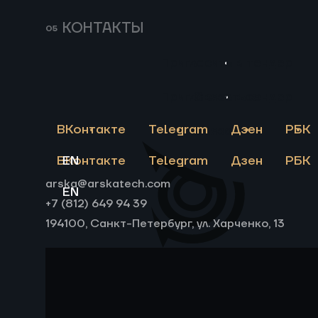
КОНТАКТЫ
Пригласить в тендер
ВАМ
Пригласить в тендер
Связаться
МОЖЕТ
Смотреть
ВКонтакте
Telegram
Дзен
РБК
Связаться
БЫТЬ
все
ВКонтакте
EN
Telegram
Дзен
РБК
ИНТЕРЕСНО
arska@arskatech.com
EN
+7 (812) 649 94 39
194100, Санкт-Петербург, ул. Харченко, 13