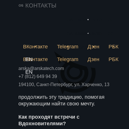
сами добились успеха в разных
КОНТАКТЫ
областях и готовы вдохновлять
других. А Артем тот еще
Пригласить в тендер
вдохновитель, когда делится своей
историей и опытом!
Пригласить в тендер
Связаться
Как спикеры «вдохновляют»
ВКонтакте
Telegram
Дзен
РБК
Связаться
слушателей?
ВКонтакте
EN
Telegram
Дзен
РБК
Вдохновение передается через
arska@arskatech.com
истории, примеры и общение. Оно
EN
+7 (812) 649 94 39
зажигает в нас огонь и побуждает к
действию. Каждый может стать
194100, Санкт-Петербург, ул. Харченко, 13
источником вдохновения и
продолжить эту традицию, помогая
окружающим найти свою мечту.
Как проходят встречи с
Вдохновителями?