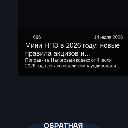
686
14 июля 2026
Мини-НПЗ в 2026 году: новые
правила акцизов и
перспективы малой
Поправки в Налоговый кодекс от 4 июля
2026 года легализовали компаундирование и
нефтепереработки в России
подняли лимит ненефтяных компонентов в
бензине до 20%, а на совещании у
президента поддержали создание сети
малых НПЗ. Разбираем новые правила и
экономику малой переработки.
ОБРАТНАЯ