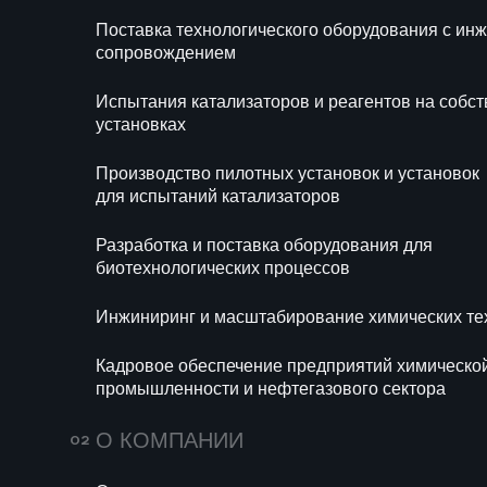
ВСТРЕЧУ С
Поставка технологического оборудования с и
Ра
сопровождением
би
ДЕТЬМИ И
Испытания катализаторов и реагентов на собс
ПОДРОСТКАМИ.
Ин
установках
те
Подробнее
Производство пилотных установок и установок
Ка
для испытаний катализаторов
хи
се
Разработка и поставка оборудования для
биотехнологических процессов
Инжиниринг и масштабирование химических те
Кадровое обеспечение предприятий химическо
промышленности и нефтегазового сектора
О КОМПАНИИ