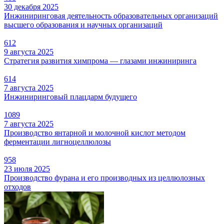
30 декабря 2025
Инжиниринговая деятельность образовательных организаций
высшего образования и научных организаций
612
9 августа 2025
Стратегия развития химпрома — глазами инжиниринга
614
7 августа 2025
Инжиниринговый плацдарм будущего
1089
7 августа 2025
Производство янтарной и молочной кислот методом
ферментации лигноцеллюлозы
958
23 июля 2025
Производство фурана и его производных из целлюлозных
отходов