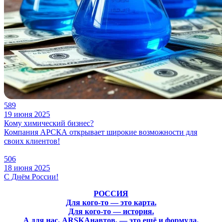
589
19 июня 2025
Кому химический бизнес?
Компания АРСКА открывает широкие возможности для
своих клиентов!
506
18 июня 2025
С Днём России!
РОССИЯ
Для кого-то — это карта.
Для кого-то — история.
А для нас, ARSKAнавтов, — это ещё и формула.