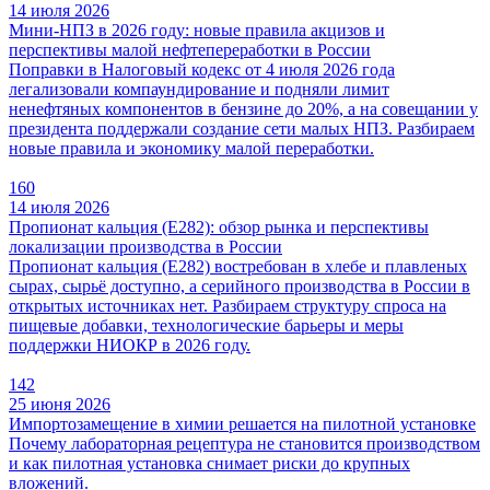
14 июля 2026
Мини-НПЗ в 2026 году: новые правила акцизов и
перспективы малой нефтепереработки в России
Поправки в Налоговый кодекс от 4 июля 2026 года
легализовали компаундирование и подняли лимит
ненефтяных компонентов в бензине до 20%, а на совещании у
президента поддержали создание сети малых НПЗ. Разбираем
новые правила и экономику малой переработки.
160
14 июля 2026
Пропионат кальция (E282): обзор рынка и перспективы
локализации производства в России
Пропионат кальция (E282) востребован в хлебе и плавленых
сырах, сырьё доступно, а серийного производства в России в
открытых источниках нет. Разбираем структуру спроса на
пищевые добавки, технологические барьеры и меры
поддержки НИОКР в 2026 году.
142
25 июня 2026
Импортозамещение в химии решается на пилотной установке
Почему лабораторная рецептура не становится производством
и как пилотная установка снимает риски до крупных
вложений.