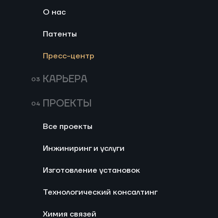
О нас
Патенты
Представляем первый выпуск
подкаста
Клуба молодых
Пресс-центр
промышленников с участием
Артёма Воловикова
! В этом выпуске
КАРЬЕРА
обсуждаем создание и развитие
высокотехнологичных предприятий, а
ПРОЕКТЫ
также конкуренцию с зарубежными
компаниями. Узнайте о критериях
успешного высокотехнологичного
Все проекты
бизнеса, интеграции инновационных
решений, таких как автоматизация и
Инжиниринг и услуги
искусственный интеллект, и о том, как
привлечь квалифицированные
Изготовление установок
кадры. Этот проект станет
платформой для обмена
Технологический консалтинг
практическим опытом молодых
Химия связей
руководителей, стремящихся