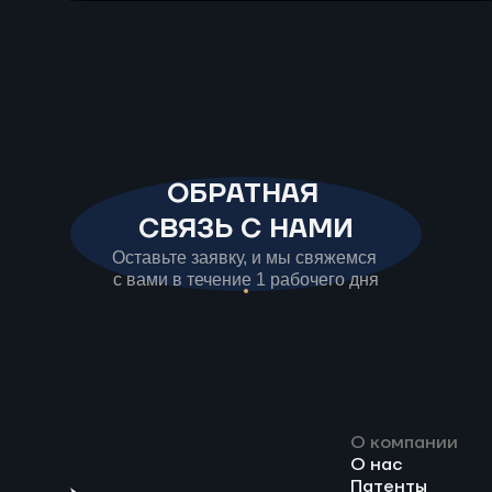
ненефтяных компонентов в бензине до
20%, а на совещании у президента
поддержали создание сети малых НПЗ.
Разбираем новые правила и экономику
малой переработки.
ОБРАТНАЯ
СВЯЗЬ С НАМИ
Оставьте заявку, и мы свяжемся
с вами в течение 1 рабочего дня
О компании
О нас
Патенты