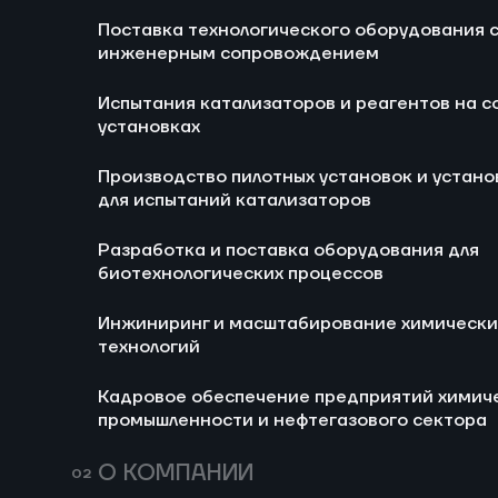
Поставка технологического оборудования 
Ра
инженерным сопровождением
би
Испытания катализаторов и реагентов на с
И
установках
хи
Производство пилотных установок и устано
Ка
для испытаний катализаторов
хи
не
Разработка и поставка оборудования для
биотехнологических процессов
Инжиниринг и масштабирование химически
технологий
Кадровое обеспечение предприятий химич
промышленности и нефтегазового сектора
О КОМПАНИИ