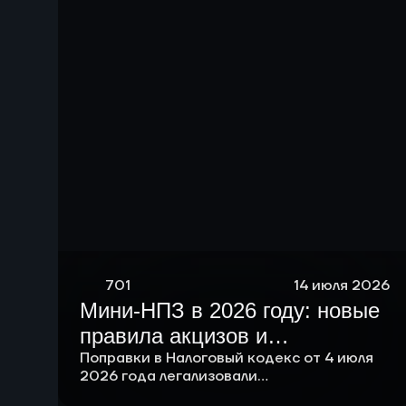
701
14 июля 2026
Мини-НПЗ в 2026 году: новые
правила акцизов и
перспективы малой
Поправки в Налоговый кодекс от 4 июля
2026 года легализовали
нефтепереработки в России
компаундирование и подняли лимит