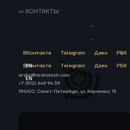
развивать российскую
КОНТАКТЫ
промышленность.
Пригласить в тендер
Пригласить в тендер
Связаться
ВКонтакте
Telegram
Дзен
РБК
Связаться
ВАМ
ВКонтакте
EN
Telegram
Дзен
РБК
МОЖЕТ
arska@arskatech.com
Смотреть
EN
БЫТЬ
все
+7 (812) 649 94 39
194100, Санкт-Петербург, ул. Харченко, 13
ИНТЕРЕСНО