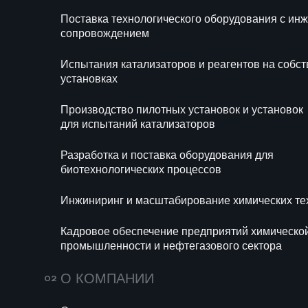
Поставка технологического оборудования с и
Ра
сопровождением
би
Испытания катализаторов и реагентов на собс
Ин
установках
те
Производство пилотных установок и установок
Ка
для испытаний катализаторов
хи
се
Разработка и поставка оборудования для
биотехнологических процессов
Инжиниринг и масштабирование химических те
Кадровое обеспечение предприятий химическо
промышленности и нефтегазового сектора
О КОМПАНИИ
Подведем итоги Форума рабочей