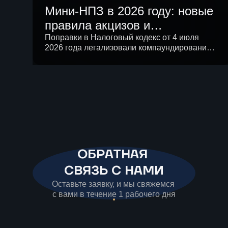
Мини-НПЗ в 2026 году: новые
правила акцизов и
перспективы малой
Поправки в Налоговый кодекс от 4 июля
2026 года легализовали компаундирование и
нефтепереработки в России
подняли лимит ненефтяных компонентов в
бензине до 20%, а на совещании у
президента поддержали создание сети
малых НПЗ. Разбираем новые правила и
экономику малой переработки.
ОБРАТНАЯ
СВЯЗЬ С НАМИ
Оставьте заявку, и мы свяжемся
с вами в течение 1 рабочего дня