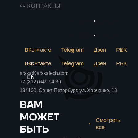
Приятно осознавать, что мы идем в
КОНТАКТЫ
правильном направлении,
интересуем молодёжь и пополняем
Пригласить в тендер
копилку новыми проектами.
Будущее за теми компаниями,
Пригласить в тендер
Связаться
которые готовы не просто
следовать трендам, но и создавать
ВКонтакте
Telegram
Дзен
РБК
Связаться
их!
»
ВКонтакте
EN
Telegram
Дзен
РБК
arska@arskatech.com
EN
+7 (812) 649 94 39
194100, Санкт-Петербург, ул. Харченко, 13
ВАМ
МОЖЕТ
Смотреть
БЫТЬ
все