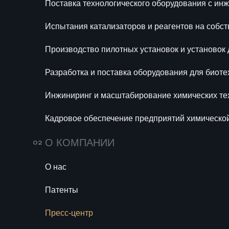
Поставка технологического оборудования с и
В химической промышленност
Ра
Испытания катализаторов и реагентов на собс
би
человек, при общем числе зан
проектов в химпроме. Если ин
Производство пилотных установок и установок
Ин
программам, то найти и подго
те
сложнее. Это критически важн
Разработка и поставка оборудования для биоте
Ка
Инжиниринг
является основ
Инжиниринг и масштабирование химических те
хи
«Новые материалы и химия
се
технологии, выполнение зада
Кадровое обеспечение предприятий химическо
масштабирования: от НИОКР 
установки. Каждый этап этог
О КОМПАНИИ
становятся ключевой компете
востребованными.
О нас
Патенты
Как инжиниринг решает кадр
Пресс-центр