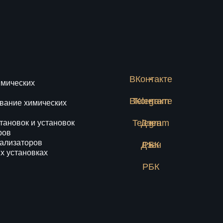
ВКонтакте
имических
ВКонтакте
Telegram
вание химических
Telegram
Дзен
тановок и установок
ров
тализаторов
Дзен
РБК
х установках
РБК