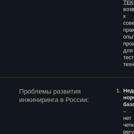
ТЕК
воз
к
сов
пра
опы
про
для
тес
тех
Проблемы развития
Нед
нор
инжиниринга в России:
баз
–
нет
четк
рег