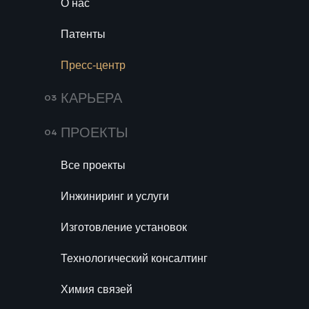
российские компании
О нас
адаптируются к новым
Патенты
реалиям, восстанавливают
интеллектуальный капитал
Пресс-центр
и стремятся к созданию
КАРЬЕРА
инновационных технологий,
чтобы занять достойное
ПРОЕКТЫ
место на рынке.
Все проекты
467
13 февраля 2025
Инжиниринг и услуги
Изготовление установок
Технологический консалтинг
Ключевые тенденции в
Пер
рол
Химия связей
российском химическом
инж