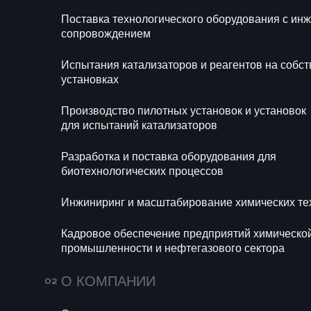
изменений российский
Поставка технологического оборудования с и
Ра
химический инжиниринг
сопровождением
би
сталкивается с новыми
Испытания катализаторов и реагентов на собс
Ин
вызовами и возможностями.
установках
те
Артем Воловиков,
Производство пилотных установок и установок
основатель компании
Ка
для испытаний катализаторов
хи
«АРСКА ТЕК», делится
се
Разработка и поставка оборудования для
своим взглядом на
биотехнологических процессов
ключевые тенденции
Инжиниринг и масштабирование химических те
отрасли, включая
цифровизацию,
Кадровое обеспечение предприятий химическо
экологические инициативы и
промышленности и нефтегазового сектора
развитие коммерческого
О КОМПАНИИ
инжиниринга. Узнайте, как