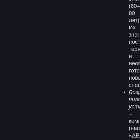
(60–
80
лет)
Их
зна
пос
тер
и
нео
гото
нов
спе
Воз
пил
уст
–
ком
(на
«
АР