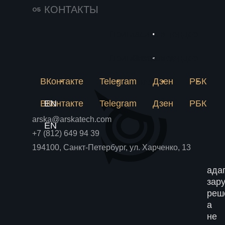
инжиниринге:
–
КОНТАКТЫ
теп
это
Пригласить в тендер
не
тол
Пригласить в тендер
Связаться
про
но
ВКонтакте
Telegram
Дзен
РБК
Связаться
и
раз
ВКонтакте
EN
Telegram
Дзен
РБК
тех
arska@arskatech.com
Одн
EN
+7 (812) 649 94 39
мно
ком
194100, Санкт-Петербург, ул. Харченко, 13
лиш
ада
зар
реш
а
не