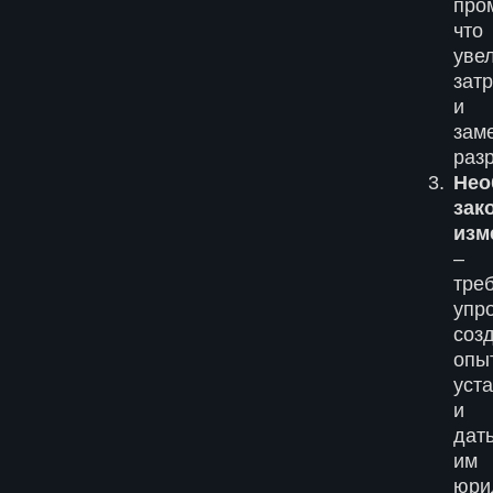
про
что
уве
зат
и
зам
разр
Нео
зак
изм
–
тре
упр
соз
опы
уст
и
дат
им
юри