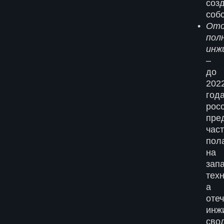
соз
соб
Отс
пол
инж
–
до
202
год
рос
пре
час
пол
на
зап
тех
а
оте
инж
сво