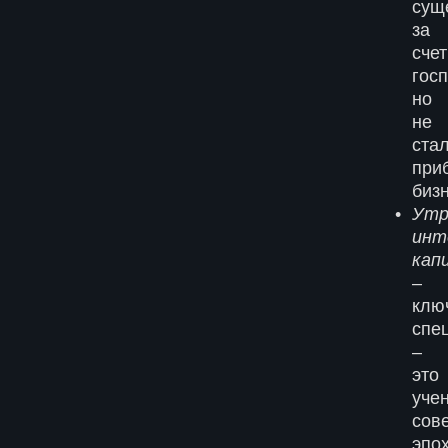
сущ
за
счет
гос
но
не
ста
при
биз
Утр
инт
кап
–
клю
спе
–
это
уче
сов
эпо