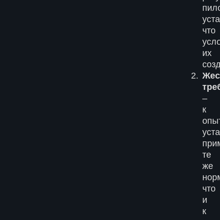
пил
уста
что
усл
их
соз
Жес
тре
–
к
опы
уст
при
те
же
нор
что
и
к