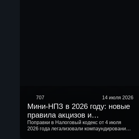
707
14 июля 2026
Мини-НПЗ в 2026 году: новые
правила акцизов и
перспективы малой
Поправки в Налоговый кодекс от 4 июля
2026 года легализовали компаундирование и
нефтепереработки в России
подняли лимит ненефтяных компонентов в