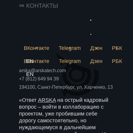
Доклад Константина был посвящен
КОНТАКТЫ
деятельности нашей компании в
рамках нацпроекта «Новые
Пригласить в тендер
материалы и химия».
Пригласить в тендер
Связаться
Мы активно развиваем это
направление и призываем вас к
ВКонтакте
Telegram
Дзен
РБК
Связаться
сотрудничеству в рамках разработки
стратегии развития химической
ВКонтакте
EN
Telegram
Дзен
РБК
промышленности в части
arska@arskatech.com
инжиниринговых центов РФ и
EN
+7 (812) 649 94 39
химпрома Санкт-Петербурга и
Ленинградской области.
194100, Санкт-Петербург, ул. Харченко, 13
«Ответ
ARSKA
на острый кадровый
вопрос – войти в коллаборацию с
проектом, уже пробившим себе
дорогу самостоятельно, но
нуждающемуся в дальнейшем