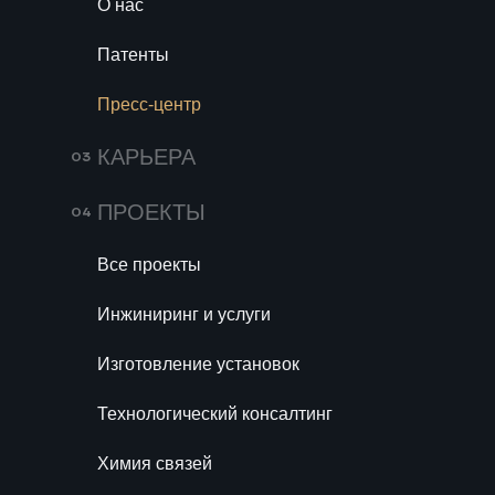
О нас
Патенты
Пресс-центр
КАРЬЕРА
ПРОЕКТЫ
Константин Королев, наш
Все проекты
ARSKAнавт, выступил в роли
модератора и докладчика сессии
Инжиниринг и услуги
«Развитие отечественной мало- и
среднетоннажной
Изготовление установок
химии» на «Нефтехимии 2025» -
одной из самых крупных
Технологический консалтинг
конференций по нефтегазу этого
года.
Химия связей