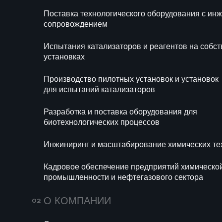
ХИМИИ» НА
Поставка технологического оборудования с и
Ра
сопровождением
би
«НЕФТЕХИМИИ
Испытания катализаторов и реагентов на собс
2025»
Ин
установках
те
Подробнее
Производство пилотных установок и установок
Ка
для испытаний катализаторов
хи
се
Разработка и поставка оборудования для
биотехнологических процессов
Инжиниринг и масштабирование химических те
Кадровое обеспечение предприятий химическо
промышленности и нефтегазового сектора
О КОМПАНИИ