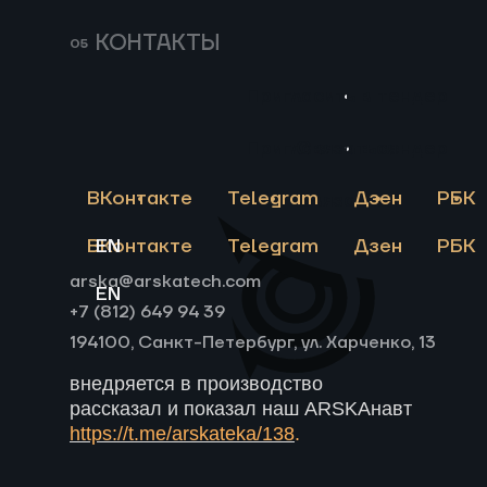
Непрерывная работа
КОНТАКТЫ
Размещение на производстве
Работа на реальных средах
Высокая степень автоматизации
Пригласить в тендер
Потоковый анализ сырья и
продуктов
Пригласить в тендер
Связаться
Наличие всех необходимых
сертификатов для работы на
ВКонтакте
Telegram
Дзен
РБК
Связаться
территории опасных
производственных объектов
ВКонтакте
EN
Telegram
Дзен
РБК
arska@arskatech.com
EN
+7 (812) 649 94 39
А детально о том, как работает
194100, Санкт-Петербург, ул. Харченко, 13
установка, из чего она состоит и как
внедряется в производство
рассказал и показал наш ARSKAнавт
https://t.me/arskateka/138
.