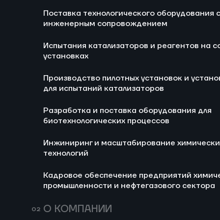
Поставка технологического оборудования 
Ра
инженерным сопровождением
би
Испытания катализаторов и реагентов на с
И
установках
хи
Производство пилотных установок и устано
Ка
для испытаний катализаторов
хи
не
Разработка и поставка оборудования для
биотехнологических процессов
Инжиниринг и масштабирование химически
технологий
Кадровое обеспечение предприятий химич
промышленности и нефтегазового сектора
О КОМПАНИИ