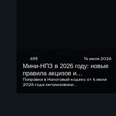
693
14 июля 2026
Мини-НПЗ в 2026 году: новые
правила акцизов и
перспективы малой
Поправки в Налоговый кодекс от 4 июля
2026 года легализовали
нефтепереработки в России
компаундирование и подняли лимит
ненефтяных компонентов в бензине до
20%, а на совещании у президента
поддержали создание сети малых НПЗ.
Разбираем новые правила и экономику
малой переработки.