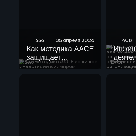
356
25 апреля 2026
408
Как методика AACE
Инжин
защищает
деяте
Блог
Блог
инвестиции в
образ
химпром
орган
высше
образ
научн
орган