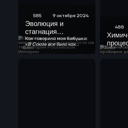
585
9 октября 2024
Эволюция и
488
стагнация
Химич
химической
Как говорила моя бабушка:
процес
«
В Союзе все было как
промышленности
Блог
Блог
положено!
». Любой
проби
на территории
химической технологии
завод
нужно в своем развитии
Российской
пройти 4 стадии
Империи
созревания.