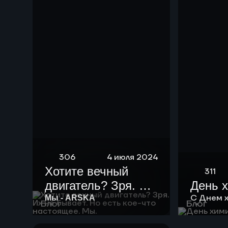
нефть мощностью
10 тыс тонн в год.
306
4 июля 2024
Хотите вечный
311
двигатель? Зря. Их
День 
не бывает. Но есть
С Днем 
Мы - ARSKA
Блог
Блог
кое-что настоящее.