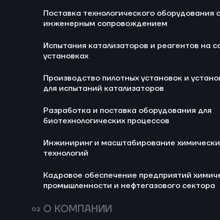
Блог
Новости
Поставка технологического оборудования 
Ра
инженерным сопровождением
би
Испытания катализаторов и реагентов на с
И
установках
хи
Производство пилотных установок и устано
Ка
для испытаний катализаторов
хи
не
Разработка и поставка оборудования для
биотехнологических процессов
Инжиниринг и масштабирование химически
технологий
Кадровое обеспечение предприятий химич
промышленности и нефтегазового сектора
697
14 июля 2026
160
Мини-НПЗ в 2026
Пропи
О КОМПАНИИ
году: новые
(E282)