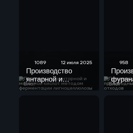
1089
12 июля 2025
958
Производство
Произ
янтарной и
фурана
Блог
Блог
молочной кислот
произ
методом
целлю
ферментации
отход
лигноцеллюлозы