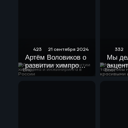
423
21 сентября 2024
332
Артём Воловиков о
Мы де
развитии химпрома
акцент
Блог
Блог
и инжиниринга в
чтобы
России
устан
краси
гармо