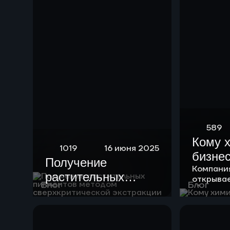
589
Кому 
1019
16 июня 2025
бизне
Получение
Компани
растительных
открыва
Блог
Блог
пигментов методом
возможно
клиентов
сверхкритической
экстракции