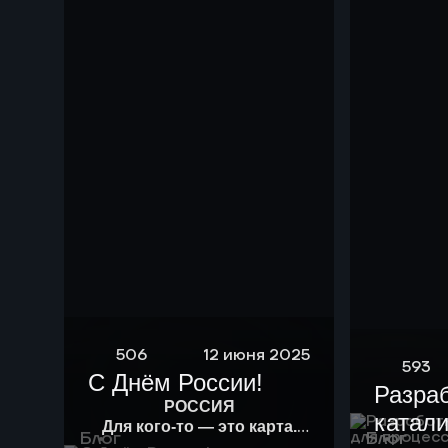
506
12 июня 2025
593
С Днём России!
Разра
РОССИЯ
катали
Для кого-то — это карта.
Блог
Блог
Для кого-то — история.