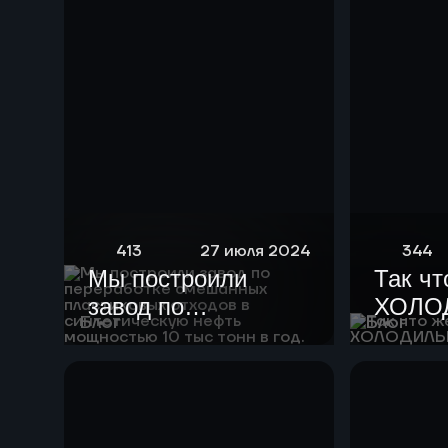
413
27 июля 2024
344
Мы построили
Так чт
завод по
ХОЛО
Блог
Блог
переработке
смешанных
пластиковых
отходов в
синтетическую