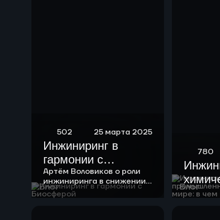
риформинга
бензиновых
фракций
502
25 марта 2025
Инжиниринг в
780
гармонии с
Инжин
Биосферой
Артём Воловиков о роли
химич
инжиниринга в снижении
Блог
Блог
нагрузки на экологию и о
промы
месте «зеленой повестки»
России
в своей работе.