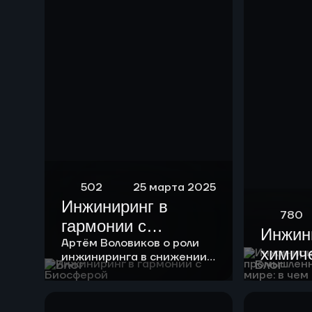
риформинга
бензиновых
фракций
502
25 марта 2025
Инжиниринг в
780
гармонии с
Инжин
Биосферой
Артём Воловиков о роли
химич
инжиниринга в снижении
Блог
Блог
нагрузки на экологию и о
промы
месте «зеленой повестки»
России
в своей работе.