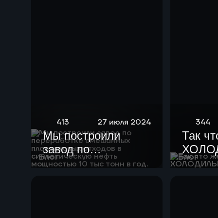
413
27 июля 2024
344
Мы построили
Так чт
завод по
ХОЛО
Блог
Блог
переработке
смешанных
пластиковых
отходов в
синтетическую