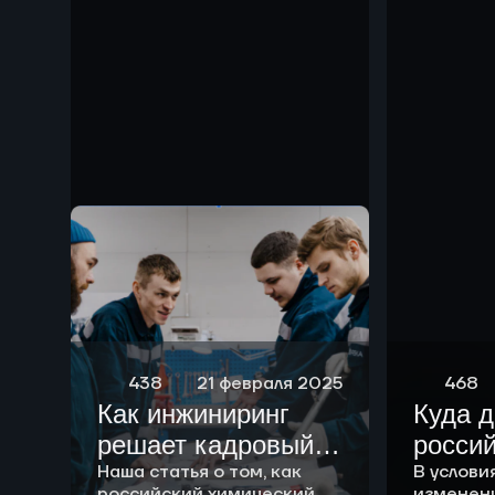
чем р
438
21 февраля 2025
468
Как инжиниринг
Куда 
решает кадровый
росси
вопрос
Наша статья о том, как
химич
В услови
российский химический
изменен