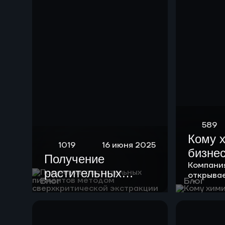
589
Кому 
1019
16 июня 2025
бизне
Получение
Компани
растительных
открыва
Блог
Блог
пигментов методом
возможно
клиентов
сверхкритической
экстракции