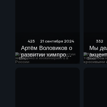
423
21 сентября 2024
332
Артём Воловиков о
Мы де
развитии химпрома
акцент
Блог
Блог
и инжиниринга в
чтобы
России
устан
краси
гармо