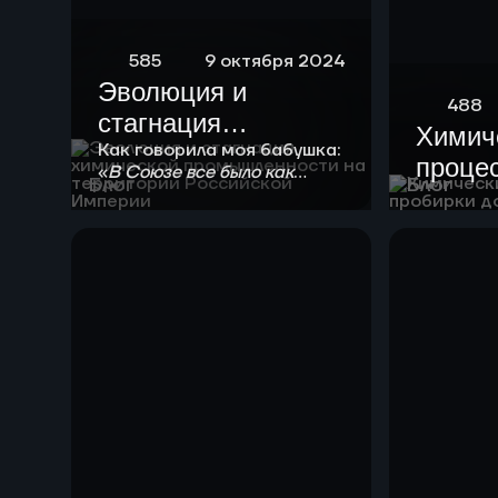
585
9 октября 2024
Эволюция и
488
стагнация
Химич
химической
Как говорила моя бабушка:
процес
«
В Союзе все было как
промышленности
Блог
Блог
положено!
». Любой
проби
на территории
химической технологии
завод
нужно в своем развитии
Российской
пройти 4 стадии
Империи
созревания.