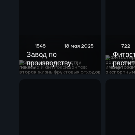
1548
18 мая 2025
722
Завод по
Фитос
производству
расти
Блог
Блог
пектина и
масел
антиоксидантов:
импор
вторая жизнь
с экс
фруктовых отходов
потен