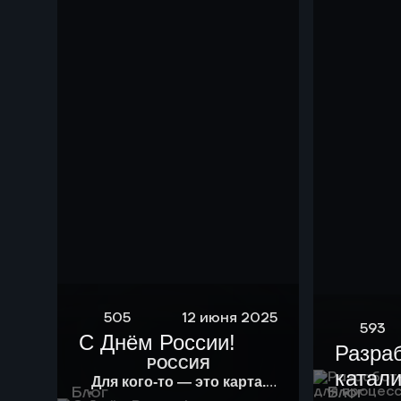
505
12 июня 2025
593
С Днём России!
Разра
РОССИЯ
катали
Для кого-то — это карта.
Блог
Блог
Для кого-то — история.