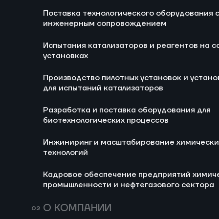
Блог
Новости
Поставка технологического оборудования 
Ра
инженерным сопровождением
би
Испытания катализаторов и реагентов на с
И
установках
хи
Производство пилотных установок и устано
Ка
для испытаний катализаторов
хи
не
Разработка и поставка оборудования для
биотехнологических процессов
Инжиниринг и масштабирование химически
технологий
Кадровое обеспечение предприятий химич
промышленности и нефтегазового сектора
693
14 июля 2026
160
Мини-НПЗ в 2026
Пропи
О КОМПАНИИ
году: новые
(E282)