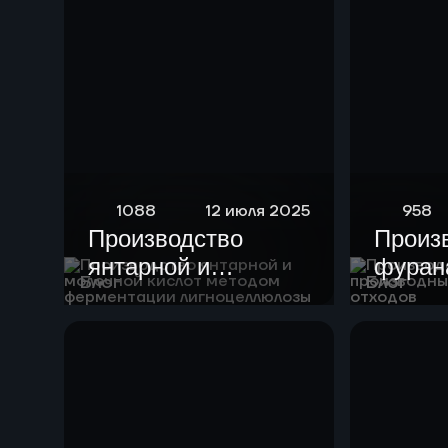
1088
12 июля 2025
958
Производство
Произ
янтарной и
фурана
Блог
Блог
молочной кислот
произ
методом
целлю
ферментации
отход
лигноцеллюлозы