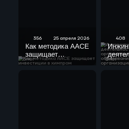
356
25 апреля 2026
408
Как методика AACE
Инжин
защищает
деяте
Блог
Блог
инвестиции в
образ
химпром
орган
высше
образ
научн
орган