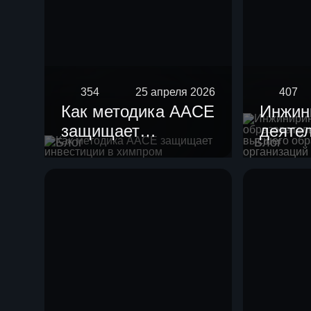
354
25 апреля 2026
407
Как методика AACE
Инжин
защищает
деяте
Блог
Блог
инвестиции в
образ
химпром
орган
высше
образ
научн
орган