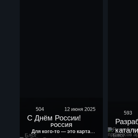
504
12 июня 2025
593
С Днём России!
Разра
РОССИЯ
катали
Для кого-то — это карта.
Блог
Блог
Для кого-то — история.