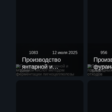
1083
12 июля 2025
956
Производство
Произ
янтарной и
фурана
Блог
Блог
молочной кислот
произ
методом
целлю
ферментации
отход
лигноцеллюлозы