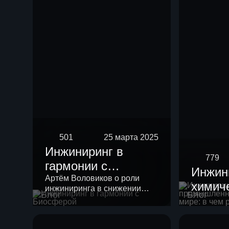
риформинга
бензиновых
фракций
501
25 марта 2025
Инжиниринг в
779
гармонии с
Инжин
Биосферой
Артём Воловиков о роли
химич
инжиниринга в снижении
Блог
Блог
промы
нагрузки на экологию и о
месте «зеленой повестки» в
России
своей работе.