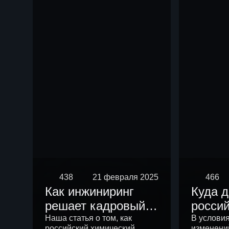
чем р
438
21 февраля 2025
466
Как инжиниринг
Куда 
решает кадровый
росси
вопрос
химич
Наша статья о том, как
В услови
российский химический
изменени