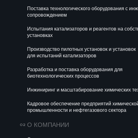
Блог
Новости
Поставка технологического оборудования с и
Ра
сопровождением
би
Испытания катализаторов и реагентов на собс
Ин
установках
те
Производство пилотных установок и установок
Ка
для испытаний катализаторов
хи
се
Разработка и поставка оборудования для
биотехнологических процессов
Инжиниринг и масштабирование химических те
Кадровое обеспечение предприятий химическо
промышленности и нефтегазового сектора
670
14 июля 2026
155
О КОМПАНИИ
Мини-НПЗ в 2026
Пропи
году: новые
(E282)