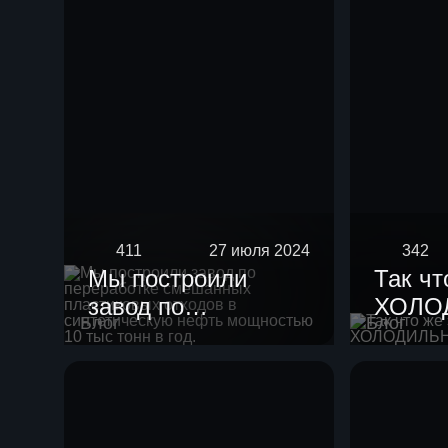
411
27 июля 2024
342
Мы построили
Так чт
завод по
ХОЛО
Блог
Блог
переработке
смешанных
пластиковых
отходов в
синтетическую