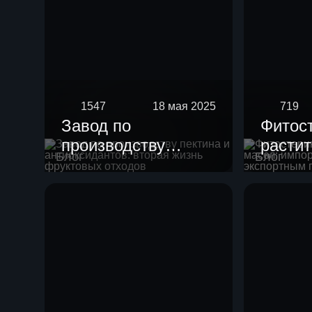
1547
18 мая 2025
719
Завод по
Фитос
производству
расти
Блог
Блог
пектина и
масел
антиоксидантов:
импор
вторая жизнь
с экс
фруктовых отходов
потен