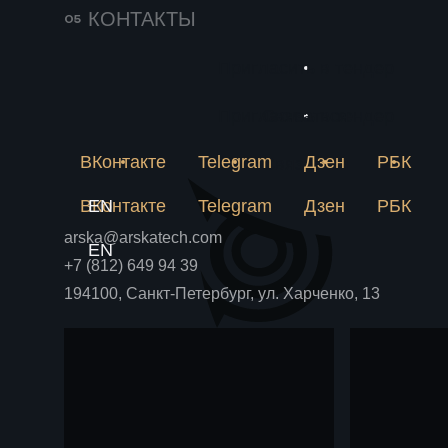
138
25 июня 2026
КОНТАКТЫ
Импортозамещение
230
в химии решается
Пригласить в тендер
Новое
на пилотной
Почему лабораторная
метан
рецептура не становится
Пригласить в тендер
Связаться
установке
Блог
Блог
аммиа
производством и как
пилотная установка снимает
ВКонтакте
Telegram
Дзен
РБК
химпр
Связаться
риски до крупных вложений.
ВКонтакте
EN
Telegram
Дзен
РБК
arska@arskatech.com
EN
+7 (812) 649 94 39
194100, Санкт-Петербург, ул. Харченко, 13