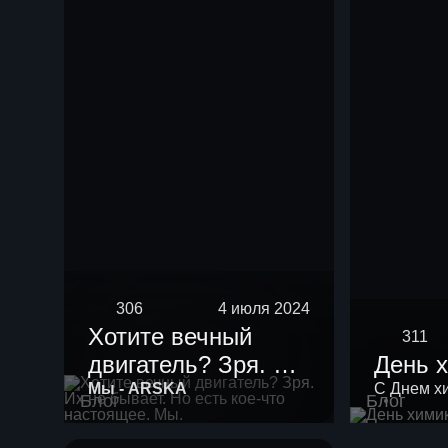
нефть мощностью
10 тыс тонн в год.
306
4 июля 2024
Хотите вечный
311
двигатель? Зря. Их
День 
не бывает. Но есть
Мы - ARSKA
С Днем х
Блог
Блог
кое-что настоящее.