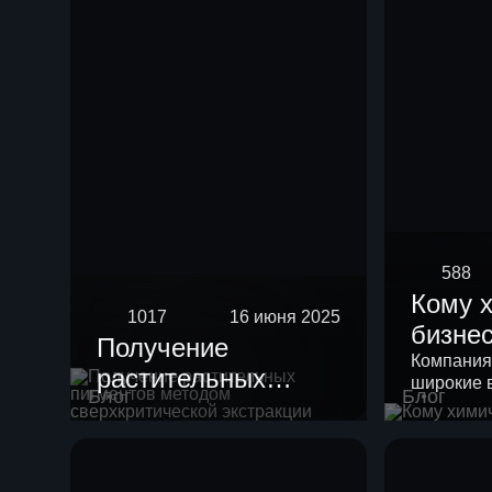
588
Кому 
1017
16 июня 2025
бизне
Получение
Компания
растительных
широкие 
Блог
Блог
пигментов методом
своих кли
сверхкритической
экстракции