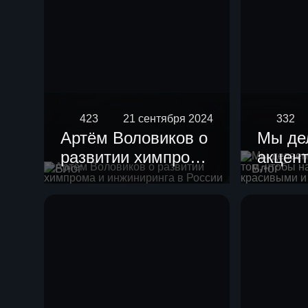
423
21 сентября 2024
332
Артём Воловиков о
Мы де
развитии химпрома
акцент
Блог
Блог
и инжиниринга в
чтобы
России
устан
краси
гармо