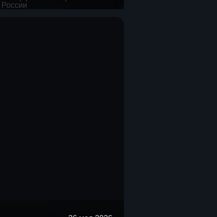
открытых источниках нет.
оса на пищевые добавки,
ы и меры поддержки НИОКР в