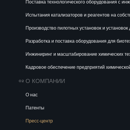
Поставка технологического оборудования с и
Ра
Испытания катализаторов и реагентов на собс
би
Производство пилотных установок и установок
Ин
те
Разработка и поставка оборудования для биоте
Ка
Инжиниринг и масштабирование химических те
хи
се
Кадровое обеспечение предприятий химическо
О КОМПАНИИ
О нас
679
Мини-НПЗ в 2026 го
Патенты
правила акцизов и 
малой нефтеперераб
Поправки в Налоговый кодекс 
Пресс-центр
легализовали компаундирован
Блог