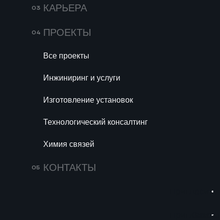
ненефтяных компонентов в бен
КАРЬЕРА
совещании у президента подд
малых НПЗ. Разбираем новые 
ПРОЕКТЫ
малой переработки.
Все проекты
Инжиниринг и услуги
Изготовление установок
Технологический консалтинг
Химия связей
КОНТАКТЫ
Пригласить 
141
Импортозамещение 
Пригласить 
Связат