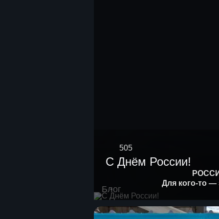
505
С Днём России!
РОСС
Для кого-то — 
Блог
Для кого-то —
А для нас, ARSKAнавтов, 