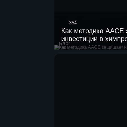
354
Как методика AACE
инвестиции в химпр
Блог