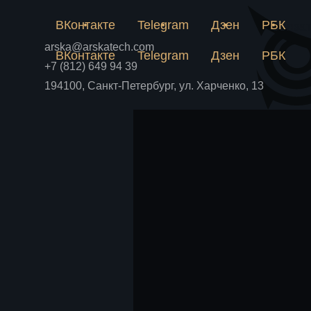
решается на пилотно
ВКонтакте
Telegram
Дзен
РБК
Связат
Почему лабораторная рецепту
производством и как пилотная
arska@arskatech.com
Блог
ВКонтакте
Telegram
Дзен
РБК
до крупных вложений.
+7 (812) 649 94 39
194100, Санкт-Петербург, ул. Харченко, 13