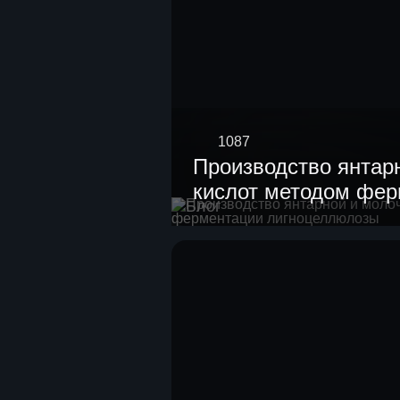
1087
Производство янтар
кислот методом фе
Блог
лигноцеллюлозы