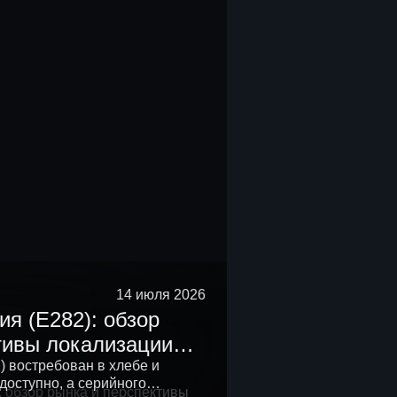
14 июля 2026
я (E282): обзор
тивы локализации
России
) востребован в хлебе и
доступно, а серийного