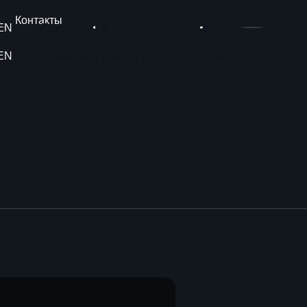
Контакты
EN
Пригласить в тендер
Связаться
EN
Пригласить в тендер
Связаться
ы
и услуги
ие установок
ский консалтинг
ей