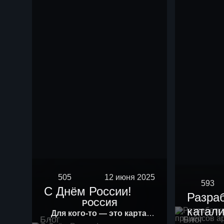
505
12 июня 2025
593
С Днём России!
Разра
РОССИЯ
катали
Для кого-то — это карта.
Блог
Блог
Для кого-то — история.