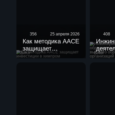
356
25 апреля 2026
408
Как методика AACE
Инжин
защищает
деяте
Блог
Блог
инвестиции в
образ
химпром
орган
высше
образ
научн
орган