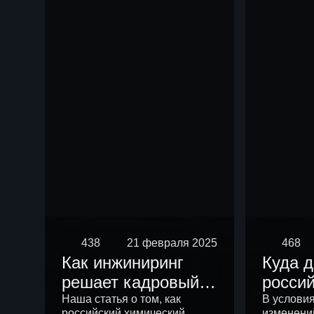
чем р
438
21 февраля 2025
468
Как инжиниринг
Куда 
решает кадровый
росси
вопрос
химич
Наша статья о том, как
В услови
российский химический
изменени