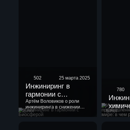
риформинга
бензиновых
фракций
502
25 марта 2025
Инжиниринг в
780
гармонии с
Инжин
Биосферой
Артём Воловиков о роли
химич
инжиниринга в снижении
Блог
Блог
промы
нагрузки на экологию и о
месте «зеленой повестки» в
России
своей работе.