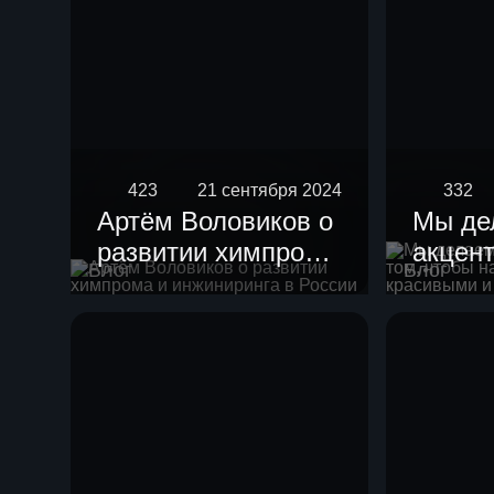
423
21 сентября 2024
332
Артём Воловиков о
Мы де
развитии химпрома
акцент
Блог
Блог
и инжиниринга в
чтобы
России
устан
краси
гармо