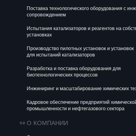
Блог
Новости
Поставка технологического оборудования с и
Ра
сопровождением
би
Испытания катализаторов и реагентов на собс
Ин
установках
те
Производство пилотных установок и установок
Ка
для испытаний катализаторов
хи
се
Разработка и поставка оборудования для
биотехнологических процессов
Инжиниринг и масштабирование химических те
Кадровое обеспечение предприятий химическо
промышленности и нефтегазового сектора
693
14 июля 2026
160
О КОМПАНИИ
Мини-НПЗ в 2026
Пропи
году: новые
(E282)