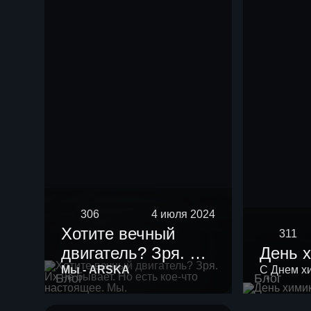
нефть мощностью
10 тыс тонн в год.
306
4 июля 2024
Хотите вечный
311
двигатель? Зря. Их
День 
не бывает. Но есть
Мы - ARSKA
С Днем х
Блог
Блог
кое-что настоящее.