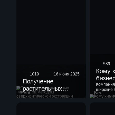
589
Кому 
1019
16 июня 2025
бизне
Получение
Компания
растительных
широкие 
Блог
Блог
пигментов методом
своих кли
сверхкритической
экстракции