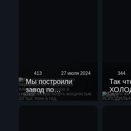
413
27 июля 2024
344
Мы построили
Так чт
завод по
ХОЛО
Блог
Блог
переработке
смешанных
пластиковых
отходов в
синтетическую