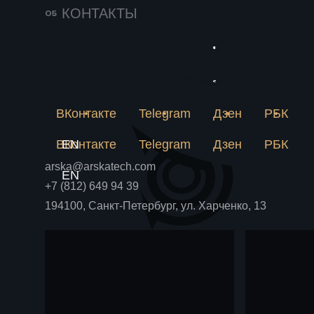
141
25 июня 2026
КОНТАКТЫ
Импортозамещение
231
в химии решается
Пригласить в тендер
Новое
на пилотной
Почему лабораторная
метан
рецептура не становится
Пригласить в тендер
Связаться
установке
Блог
Блог
аммиа
производством и как
пилотная установка снимает
ВКонтакте
Telegram
Дзен
РБК
химпр
Связаться
риски до крупных вложений.
ВКонтакте
EN
Telegram
Дзен
РБК
arska@arskatech.com
EN
+7 (812) 649 94 39
194100, Санкт-Петербург, ул. Харченко, 13