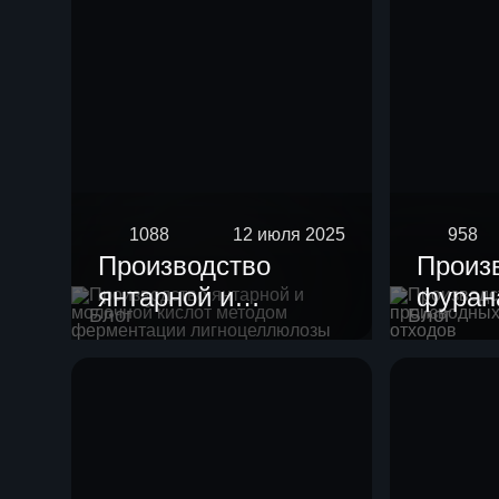
1088
12 июля 2025
958
Производство
Произ
янтарной и
фурана
Блог
Блог
молочной кислот
произ
методом
целлю
ферментации
отход
лигноцеллюлозы