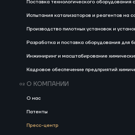
Поставка технологического оборудования
Ра
Испытания катализаторов и реагентов на с
би
Производство пилотных установок и устано
И
хи
Разработка и поставка оборудования для 
Ка
Инжиниринг и масштабирование химически
хи
не
Кадровое обеспечение предприятий химич
О КОМПАНИИ
О нас
674
Мини-НПЗ в 2026 го
Патенты
правила акцизов и 
малой нефтеперераб
Поправки в Налоговый кодек
Пресс-центр
легализовали компаундиров
Блог