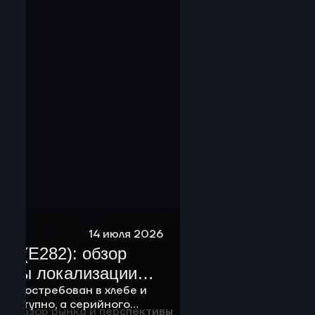
14 июля 2026
я (E282): обзор
тивы локализации
России
2) востребован в хлебе и
 доступно, а серийного