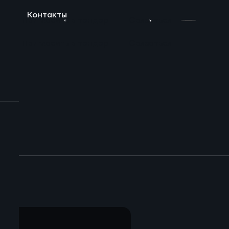
ы
Контакты
N
Пригласить в тендер
Связаться
N
Пригласить в тендер
Связаться
екты
инг и услуги
ление установок
гический консалтинг
вязей