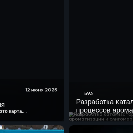
12 июня 2025
593
Разработка ката
ИЯ
процессов арома
это карта.
Блог
олигомеризации
 история.
— это ещё и формула.