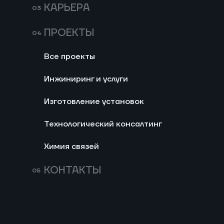
ненефтяных компонентов в б
КАРЬЕРА
совещании у президента п
сети малых НПЗ. Разбираем 
ПРОЕКТЫ
экономику малой переработ
Все проекты
Инжиниринг и услуги
Изготовление установок
Технологический консалтинг
Химия связей
КОНТАКТЫ
Приглас
140
Импортозамещение 
Приглас
Св