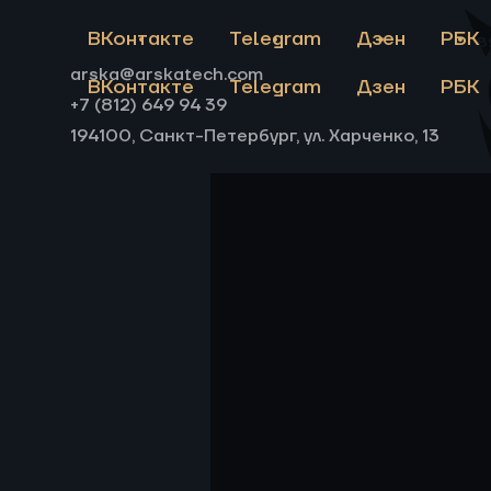
решается на пилотно
ВКонтакте
Telegram
Дзен
РБК
Св
Почему лабораторная рецеп
производством и как пилот
arska@arskatech.com
Блог
ВКонтакте
Telegram
Дзен
РБК
риски до крупных вложений.
+7 (812) 649 94 39
194100, Санкт-Петербург, ул. Харченко, 13