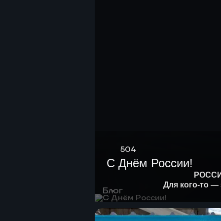
504
С Днём России!
РОСС
Для кого-то — 
Блог
Для кого-то —
А для нас, ARSKAнавтов, 