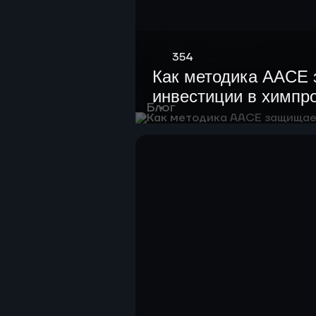
354
Как методика AACE
инвестиции в химпр
Блог