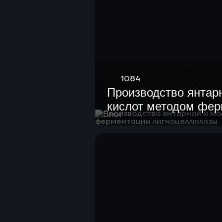
1084
Производство янтар
кислот методом фе
Блог
лигноцеллюлозы