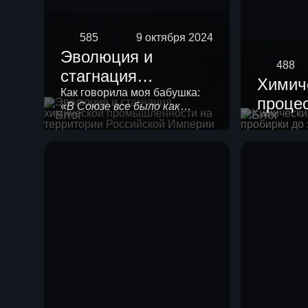
585
9 октября 2024
Эволюция и
488
стагнация
Химич
химической
Как говорила моя бабушка:
процес
«
В Союзе все было как
промышленности
Блог
Блог
проби
положено!
». Любой
на территории
химической технологии
завод
нужно в своем развитии
Российской
пройти 4 стадии созревания.
Империи