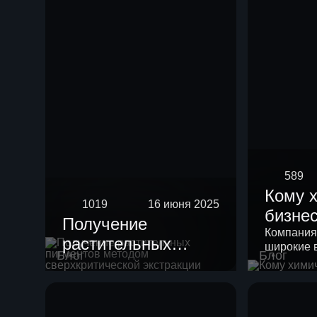
589
Кому 
1019
16 июня 2025
бизне
Получение
Компания
растительных
широкие 
Блог
Блог
пигментов методом
своих кли
сверхкритической
экстракции