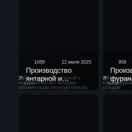
1089
12 июля 2025
958
Производство
Произ
янтарной и
фурана
Блог
Блог
молочной кислот
произ
методом
целлю
ферментации
отход
лигноцеллюлозы