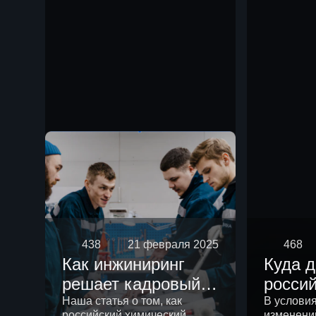
чем р
438
21 февраля 2025
468
Как инжиниринг
Куда 
решает кадровый
росси
вопрос
химич
Наша статья о том, как
В услови
российский химический
изменени