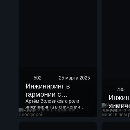
риформинга
бензиновых
фракций
502
25 марта 2025
Инжиниринг в
780
гармонии с
Инжин
Биосферой
Артём Воловиков о роли
химич
инжиниринга в снижении
Блог
Блог
промы
нагрузки на экологию и о
месте «зеленой повестки» в
России
своей работе.