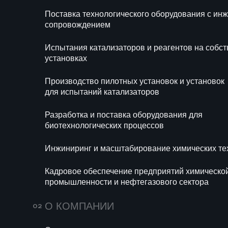
Блог
Новости
Поставка технологического оборудования с и
Ра
сопровождением
би
Испытания катализаторов и реагентов на собс
Ин
установках
те
Производство пилотных установок и установок
Ка
для испытаний катализаторов
хи
се
Разработка и поставка оборудования для
биотехнологических процессов
Инжиниринг и масштабирование химических те
Кадровое обеспечение предприятий химическо
промышленности и нефтегазового сектора
699
14 июля 2026
160
О КОМПАНИИ
Мини-НПЗ в 2026
Пропи
году: новые
(E282)