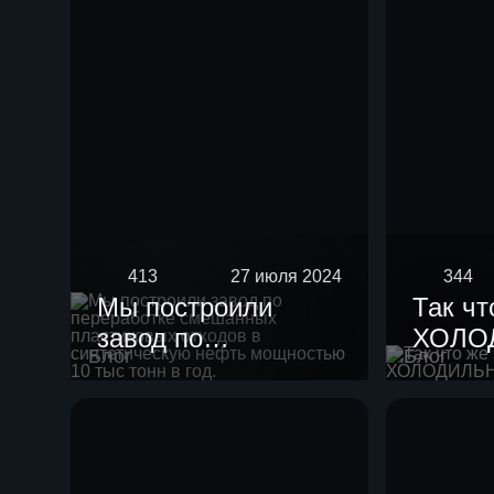
413
27 июля 2024
344
Мы построили
Так чт
завод по
ХОЛО
Блог
Блог
переработке
смешанных
пластиковых
отходов в
синтетическую