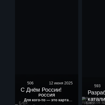
506
12 июня 2025
593
С Днём России!
Разра
РОССИЯ
катали
Для кого-то — это карта.
Блог
Блог
Для кого-то — история.