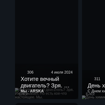
нефть мощностью
10 тыс тонн в год.
306
4 июля 2024
Хотите вечный
311
двигатель? Зря. Их
День 
не бывает. Но есть
Мы - ARSKA
С Днем х
Блог
Блог
кое-что настоящее.