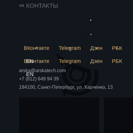
142
25 июня 2026
КОНТАКТЫ
Импортозамещение
231
в химии решается
Пригласить в тендер
Новое
на пилотной
Почему лабораторная
метан
рецептура не становится
Пригласить в тендер
Связаться
установке
Блог
Блог
аммиа
производством и как
пилотная установка снимает
ВКонтакте
Telegram
Дзен
РБК
химпр
Связаться
риски до крупных вложений.
ВКонтакте
EN
Telegram
Дзен
РБК
arska@arskatech.com
EN
+7 (812) 649 94 39
194100, Санкт-Петербург, ул. Харченко, 13