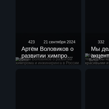
423
21 сентября 2024
332
Артём Воловиков о
Мы де
развитии химпрома
акцент
Блог
Блог
и инжиниринга в
чтобы
России
устан
краси
гармо