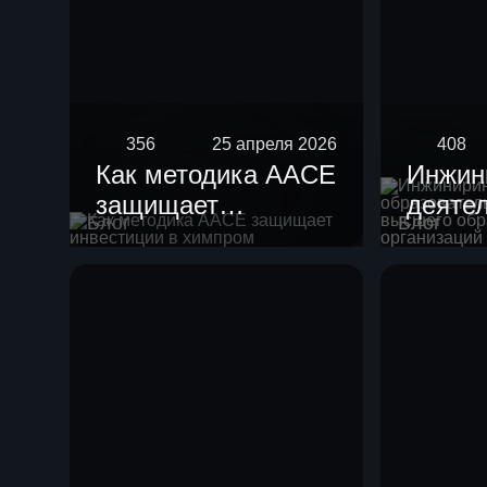
356
25 апреля 2026
408
Как методика AACE
Инжин
защищает
деяте
Блог
Блог
инвестиции в
образ
химпром
орган
высше
образ
научн
орган