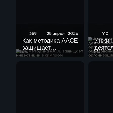
359
25 апреля 2026
410
Как методика AACE
Инжин
защищает
деяте
Блог
Блог
инвестиции в
образ
химпром
орган
высше
образ
научн
орган