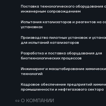
Блог
Новости
Поставка технологического оборудования 
Ра
инженерным сопровождением
би
Испытания катализаторов и реагентов на с
И
установках
хи
Производство пилотных установок и устано
Ка
для испытаний катализаторов
хи
не
Разработка и поставка оборудования для
биотехнологических процессов
Инжиниринг и масштабирование химически
технологий
Кадровое обеспечение предприятий химич
промышленности и нефтегазового сектора
728
14 июля 2026
164
Мини-НПЗ в 2026
Пропи
О КОМПАНИИ
году: новые
(E282)