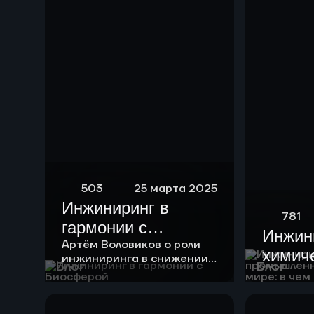
риформинга
бензиновых
фракций
503
25 марта 2025
Инжиниринг в
781
гармонии с
Инжин
Биосферой
Артём Воловиков о роли
химич
инжиниринга в снижении
Блог
Блог
нагрузки на экологию и о
промы
месте «зеленой повестки»
России
в своей работе.