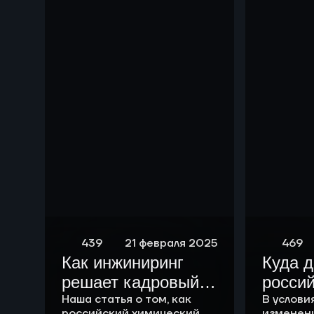
чем р
439
21 февраля 2025
469
Как инжиниринг
Куда 
решает кадровый
росси
вопрос
Наша статья о том, как
химич
В услови
российский химический
изменен