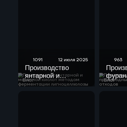
1091
12 июля 2025
963
Производство
Произ
янтарной и
фурана
Блог
Блог
молочной кислот
произ
методом
целлю
ферментации
отход
лигноцеллюлозы