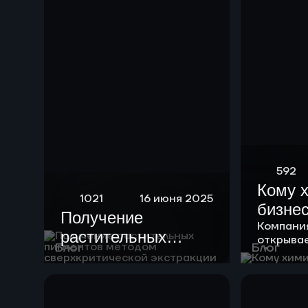
592
Кому 
1021
16 июня 2025
бизне
Получение
Компани
растительных
открыва
Блог
Блог
пигментов методом
возможно
клиентов
сверхкритической
экстракции