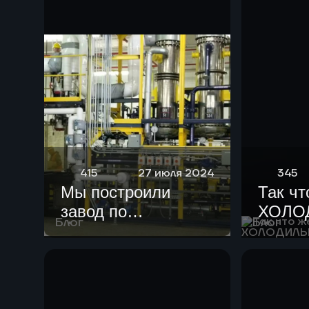
415
27 июля 2024
345
Мы построили
Так чт
завод по
ХОЛО
Блог
Блог
переработке
смешанных
пластиковых
отходов в
синтетическую