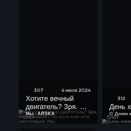
нефть мощностью
10 тыс тонн в год.
307
4 июля 2024
Хотите вечный
312
двигатель? Зря. Их
День 
не бывает. Но есть
С Днем 
Мы - ARSKA
Блог
Блог
кое-что настоящее.