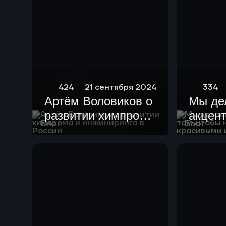
424
21 сентября 2024
334
Артём Воловиков о
Мы де
развитии химпрома
акцент
Блог
Блог
и инжиниринга в
чтобы
России
устан
краси
гармо