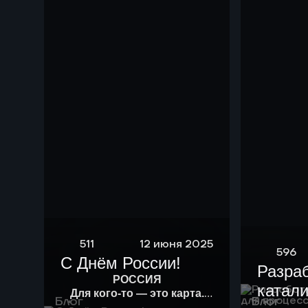
511
12 июня 2025
596
С Днём России!
Разра
РОССИЯ
катали
Для кого-то — это карта.
Блог
Блог
Для кого-то — история.