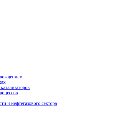
овождением
ках
 катализаторов
процессов
ти и нефтегазового сектора