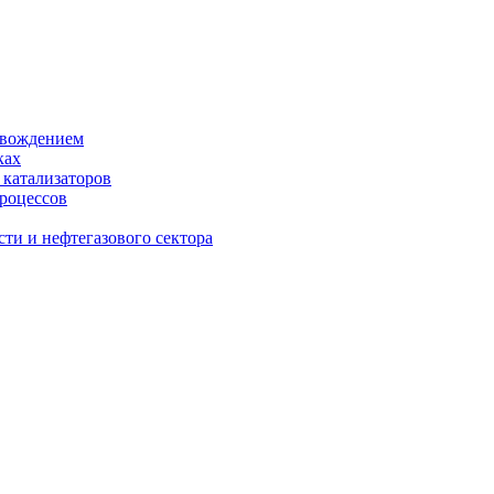
овождением
ках
 катализаторов
процессов
ти и нефтегазового сектора