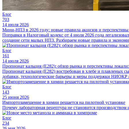
Блог
703
14 июля 2026
Мини-НПЗ в 2026 году: новые правила акцизов и перспективы
Поправки в Налоговый кодекс от 4 июля 2026 года легализова
создание сети малых НПЗ. Разбираем новые правила и экономи
Блог
161
14 июля 2026
Пропионат кальция (E282): обзор рынка и перспективы локали
Пропионат кальция (E282) востребован в хлебе и плавленых сы
добавки, технологические барьеры и меры поддержки НИОКР в
Блог
143
25 июня 2026
Импортозамещение в химии решается на пилотной установке
Почему лабораторная рецептура не становится производством 
Блог
234
26 мая 2026